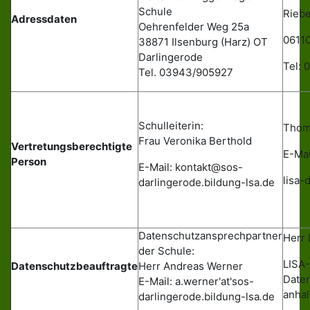
Schule
Riebe
Adressdaten
Oehrenfelder Weg 25a
06110
38871 Ilsenburg (Harz) OT
Darlingerode
Tel:
Tel. 03943/905927
Schulleiterin:
Thom
Frau Veronika Berthold
Vertretungsberechtigte
E-Mai
Person
E-Mail: kontakt@sos-
lisa-
darlingerode.bildung-lsa.de
Datenschutzansprechpartner
Herr 
der Schule:
LISA-
Datenschutzbeauftragte
Herr Andreas Werner
Date
E-Mail: a.werner'at'sos-
anhal
darlingerode.bildung-lsa
.
de