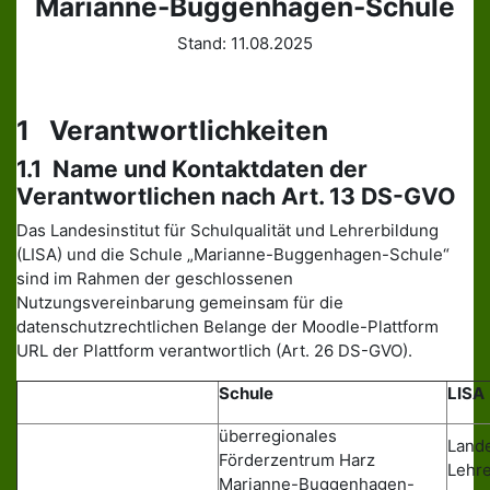
Marianne-Buggenhagen-Schule
Stand: 11.08.2025
1 Verantwortlichkeiten
1.1 Name und Kontaktdaten der
Verantwortlichen nach Art. 13 DS-GVO
Das Landesinstitut für Schulqualität und Lehrerbildung
(LISA) und die Schule „Marianne-Buggenhagen-Schule“
sind im Rahmen der geschlossenen
Nutzungsvereinbarung gemeinsam für die
datenschutzrechtlichen Belange der Moodle-Plattform
URL der Plattform verantwortlich (Art. 26 DS-GVO).
Schule
LISA
überregionales
Lande
Förderzentrum Harz
Lehre
Marianne-Buggenhagen-