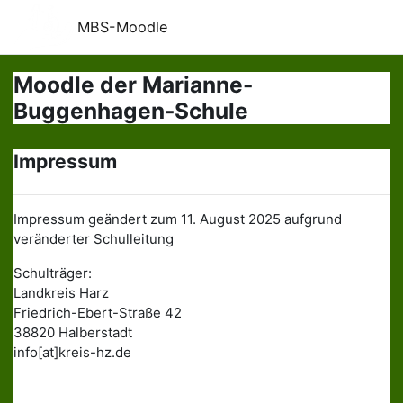
Passer au contenu principal
MBS-Moodle
Moodle der Marianne-
Buggenhagen-Schule
Impressum
Impressum geändert zum 11. August 2025 aufgrund
veränderter Schulleitung
Schulträger:
Landkreis Harz
Friedrich-Ebert-Straße 42
38820 Halberstadt
info[at]kreis-hz.de