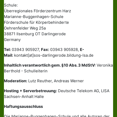
Schule:
Überregionales Förderzentrum Harz
Marianne-Buggenhagen-Schule
Förderschule für Körperbehinderte
Oehrenfelder Weg 25a
38871 Ilsenburg OT Darlingerode
Germany
Tel:
03943 905927,
Fax:
03943 905928,
E-
Mail:
kontakt[at]sos-darlingerode.bildung-lsa.de
Inhaltlich verantwortlich gem. §10 Abs. 3 MdStV:
Veronika
Berthold - Schulleiterin
Moderation:
Lutz Reuther, Andreas Werner
Hosting + Serverbetreuung:
Deutsche Telekom AG, LISA
Sachsen-Anhalt Halle
Haftungsausschluss
Die Marianne-Buggenhagen-Schule
und alle Autoren der