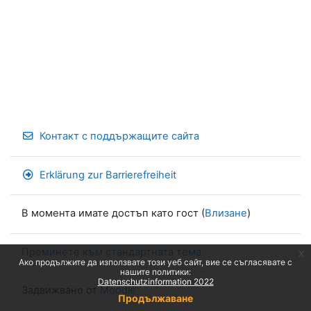
Контакт с поддържащите сайта
Erklärung zur Barrierefreiheit
В момента имате достъп като гост (
Влизане
)
Преминете към стандартната тема
x
Ако продължите да използвате този уеб сайт, вие се съгласявате с
нашите политики:
Datenschutzinformation 2022
Задвижвано от
Moodle
Продължаване