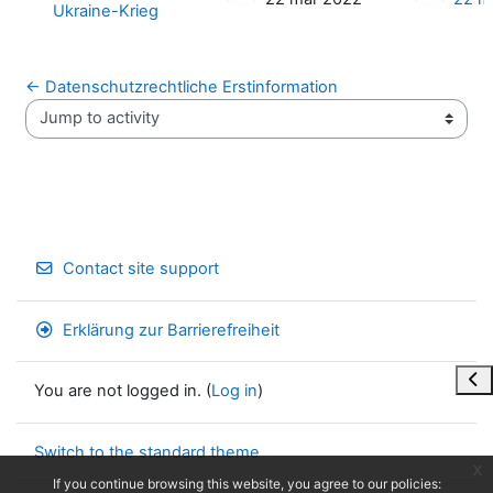
Ukraine-Krieg
← Datenschutzrechtliche Erstinformation
Jump to activity
Contact site support
Erklärung zur Barrierefreiheit
Ope
You are not logged in. (
Log in
)
Switch to the standard theme
x
If you continue browsing this website, you agree to our policies: