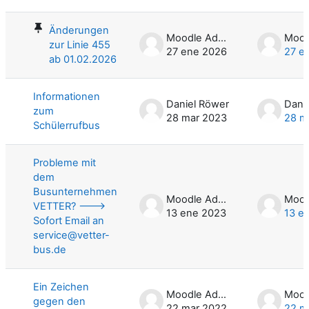
List of discussions. Showing 4 of 4 d
Änderungen
Moodle Admin
zur Linie 455
27 ene 2026
27 e
ab 01.02.2026
Informationen
Daniel Röwer
Dani
zum
28 mar 2023
28 m
Schülerrufbus
Probleme mit
dem
Busunternehmen
Moodle Admin
VETTER? --->
13 ene 2023
13 e
Sofort Email an
service@vetter-
bus.de
Ein Zeichen
Moodle Admin
gegen den
22 mar 2022
22 m