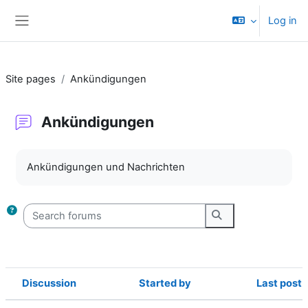
Skip to main content
Log in
Side panel
Site pages
Ankündigungen
Ankündigungen
Completion requirements
Ankündigungen und Nachrichten
Search forums
Search forums
Discussion
Started by
Last post
Status