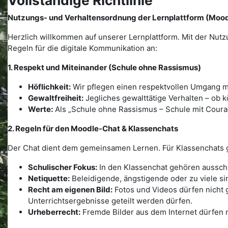
Vollständige Richtlinie
Nutzungs- und Verhaltensordnung der Lernplattform (Mood
Herzlich willkommen auf unserer Lernplattform. Mit der Nut
Regeln für die digitale Kommunikation an:
1. Respekt und Miteinander (Schule ohne Rassismus)
Höflichkeit:
Wir pflegen einen respektvollen Umgang m
Gewaltfreiheit:
Jegliches gewalttätige Verhalten – ob kör
Werte:
Als „Schule ohne Rassismus – Schule mit Courage
2. Regeln für den Moodle-Chat & Klassenchats
Der Chat dient dem gemeinsamen Lernen. Für Klassenchats 
Schulischer Fokus:
In den Klassenchat gehören ausschl
Netiquette:
Beleidigende, ängstigende oder zu viele s
Recht am eigenen Bild:
Fotos und Videos dürfen nicht g
Unterrichtsergebnisse geteilt werden dürfen.
Urheberrecht:
Fremde Bilder aus dem Internet dürfen n