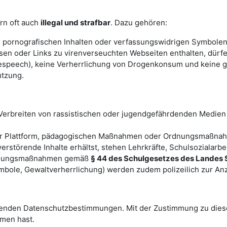
ern oft auch
illegal und strafbar
. Dazu gehören:
ornografischen Inhalten oder verfassungswidrigen Symbolen ist
sen oder Links zu virenverseuchten Webseiten enthalten, dürfe
espeech), keine Verherrlichung von Drogenkonsum und keine ge
utzung.
Verbreiten von rassistischen oder jugendgefährdenden Medien
r Plattform, pädagogischen Maßnahmen oder Ordnungsmaßnah
rstörende Inhalte erhältst, stehen Lehrkräfte, Schulsozialarb
dnungsmaßnahmen gemäß
§ 44 des Schulgesetzes des Landes 
mbole, Gewaltverherrlichung) werden zudem polizeilich zur An
tenden Datenschutzbestimmungen. Mit der Zustimmung zu diese
men hast.