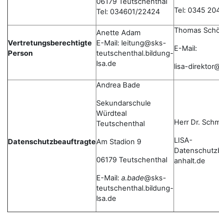
06179 Teutschenthal
Tel: 0345 20
Tel: 034601/22424
Thomas Schö
Anette Adam
Vertretungsberechtigte
E-Mail: leitung@sks-
E-Mail:
Person
teutschenthal.bildung-
lsa.de
lisa-direkto
Andrea Bade
Sekundarschule
Würdteal
Herr Dr. Schm
Teutschenthal
LISA-
Datenschutzbeauftragte
Am Stadion 9
Datenschutz
06179 Teutschenthal
anhalt.de
E-Mail:
a.bade
@sks-
teutschenthal.bildung-
lsa.de