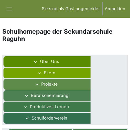
Zum Hauptinhalt
Sie sind als Gast angemeldet
Anmelden
Website-Übersicht
Schulhomepage der Sekundarschule
Raguhn
Abschnittsübersicht
Über Uns
Eltern
Projekte
Berufsorientierung
Produktives Lernen
Schulförderverein