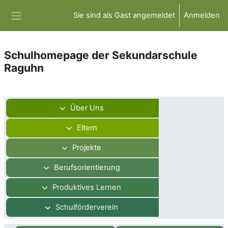
Zum Hauptinhalt
Sie sind als Gast angemeldet
Anmelden
Website-Übersicht
Schulhomepage der Sekundarschule
Raguhn
Abschnittsübersicht
Über Uns
Eltern
Projekte
Berufsorientierung
Produktives Lernen
Schulförderverein