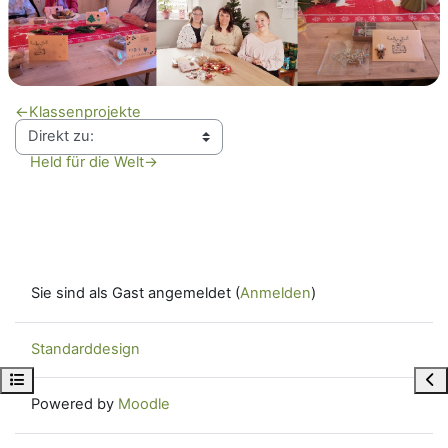
←
Klassenprojekte
Held für die Welt
→
Sie sind als Gast angemeldet (
Anmelden
)
Standarddesign
Kursindex öffnen
Blo
Powered by
Moodle