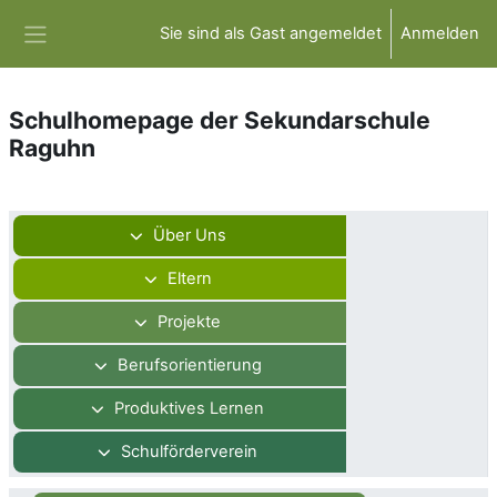
Zum Hauptinhalt
Sie sind als Gast angemeldet
Anmelden
Website-Übersicht
Schulhomepage der Sekundarschule
Raguhn
Abschnittsübersicht
Über Uns
Eltern
Projekte
Berufsorientierung
Produktives Lernen
Schulförderverein