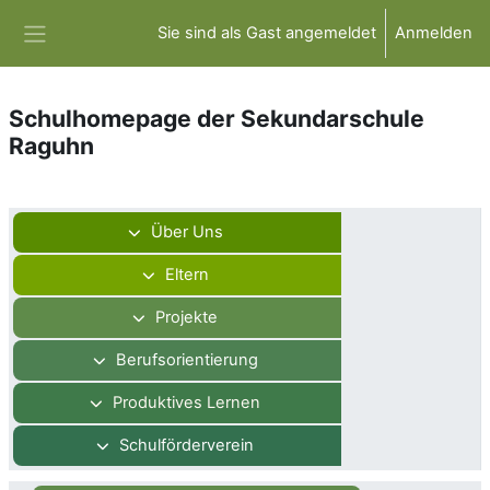
Zum Hauptinhalt
Sie sind als Gast angemeldet
Anmelden
Website-Übersicht
Schulhomepage der Sekundarschule
Raguhn
Abschnittsübersicht
Über Uns
Eltern
Projekte
Berufsorientierung
Produktives Lernen
Schulförderverein