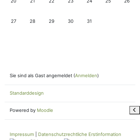
20
21
22
23
24
25
26
Keine Termine, Montag, 27. Juli
Keine Termine, Dienstag, 28. Juli
Keine Termine, Mittwoch, 29. Juli
Keine Termine, Donnerstag, 30. Ju
Keine Termine, Freitag, 31.
27
28
29
30
31
Sie sind als Gast angemeldet (
Anmelden
)
Standarddesign
Blo
Powered by
Moodle
Impressum
|
Datenschutzrechtliche Erstinformation