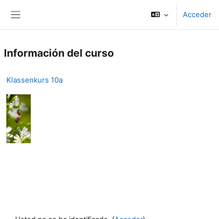
Salta al contenido principal
Acceder
Panel lateral
Información del curso
Klassenkurs 10a