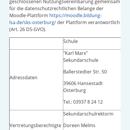
geschlossenen Nutzungsvereinbarung gemeinsam
für die datenschutzrechtlichen Belange der
Moodle-Plattform
https://moodle.bildung-
lsa.de/sks-osterburg/
der Plattform verantwortlich
(Art. 26 DS-GVO).
Schule
LIS
"Karl Marx"
Lan
Sekundarschule
Leh
Ballerstedter Str. 50
Rie
Adressdaten
39606 Hansestadt
0611
Osterburg
Tel:
Tel.: 03937 8 24 12
Sekundarschulrektorin
Tho
Vertretungsberechtigte
Doreen Melms
E-Ma