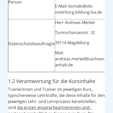
Person
E-Mail: kontakt@sks-
lis
osterburg.bildung-lsa.de
Herr Andreas Merkel
Turmschanzenstr. 32
Her
39114 Magdeburg
LISA
Datenschutzbeauftragte
Dat
Mail:
anh
andreas.merkel@sachsen-
anhalt.de
1.2 Verantwortung für die Kursinhalte
Trainerinnen und Trainer im jeweiligen Kurs,
typischerweise Lehrkräfte, die diese Inhalte für den
jeweiligen Lehr- und Lernprozess bereitstellen,
sind
die ersten Ansprechpartnerinnen und -