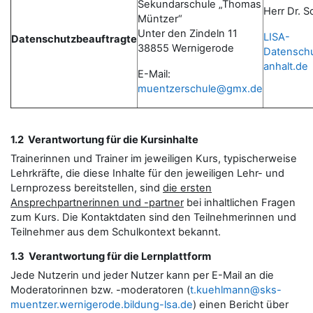
Sekundarschule „Thomas
Herr Dr. S
Müntzer“
Unter den Zindeln 11
LISA-
Datenschutzbeauftragte
38855 Wernigerode
Datensch
anhalt.de
E-Mail:
muentzerschule@gmx.de
1.2 Verantwortung für die Kursinhalte
Trainerinnen und Trainer im jeweiligen Kurs, typischerweise
Lehrkräfte, die diese Inhalte für den jeweiligen Lehr- und
Lernprozess bereitstellen, sind
die ersten
Ansprechpartnerinnen und -partner
bei inhaltlichen Fragen
zum Kurs. Die Kontaktdaten sind den Teilnehmerinnen und
Teilnehmer aus dem Schulkontext bekannt.
1.3 Verantwortung für die Lernplattform
Jede Nutzerin und jeder Nutzer kann per E-Mail an die
Moderatorinnen bzw. -moderatoren (
t.kuehlmann@sks-
muentzer.wernigerode.bildung-lsa.de
) einen Bericht über