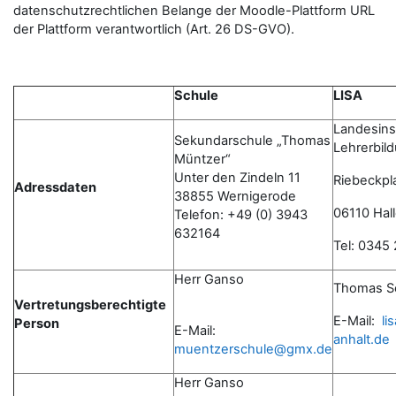
datenschutzrechtlichen Belange der Moodle-Plattform URL
der Plattform verantwortlich (Art. 26 DS-GVO).
Schule
LISA
Landesinst
Sekundarschule „Thomas
Lehrerbil
Müntzer“
Unter den Zindeln 11
Riebeckpl
Adressdaten
38855 Wernigerode
06110 Hall
Telefon: +49 (0) 3943
632164
Tel: 0345
Herr Ganso
Thomas S
Vertretungsberechtigte
E-Mail:
li
Person
E-Mail:
anhalt.de
muentzerschule@gmx.de
Herr Ganso