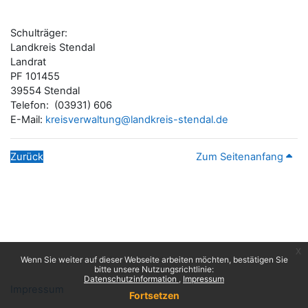
Schulträger:
Landkreis Stendal
Landrat
PF 101455
39554 Stendal
Telefon: (03931) 606
E-Mail:
kreisverwaltung@landkreis-stendal.de
Zurück
Zum Seitenanfang
x
Wenn Sie weiter auf dieser Webseite arbeiten möchten, bestätigen Sie
bitte unsere Nutzungsrichtlinie:
Datenschutzinformation
Impressum
Impressum
Fortsetzen