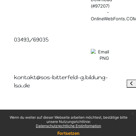
03493/69035
kontakt@sos-bitterfeld-g.bildung-
Blo
lsa.de
x
Wenn du weiter auf dieser Webseite arbeiten möchtest, bestätige bitte
unsere Nutzungsrichtlinie:
Datenschutzrechtliche Erstinformation
Fortsetzen