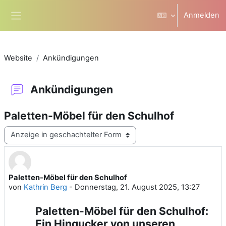
Zum Hauptinhalt
Anmelden
Website-Übersicht
Website
Ankündigungen
Ankündigungen
Paletten-Möbel für den Schulhof
Anzeigemodus
Paletten-Möbel für den Schulhof
Anzahl Antworten: 0
von
Kathrin Berg
-
Donnerstag, 21. August 2025, 13:27
Paletten-Möbel für den Schulhof:
Ein Hingucker von unseren