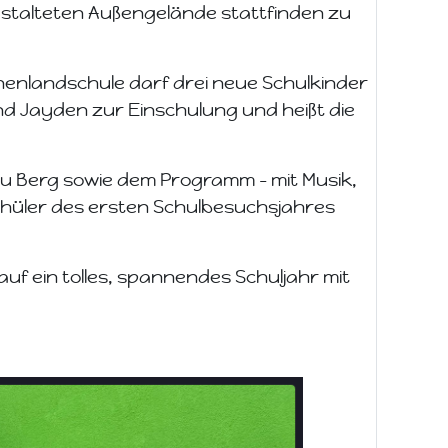
estalteten Außengelände stattfinden zu
nenlandschule darf drei neue Schulkinder
nd Jayden zur Einschulung und heißt die
au Berg sowie dem Programm - mit Musik,
chüler des ersten Schulbesuchsjahres
auf ein tolles, spannendes Schuljahr mit