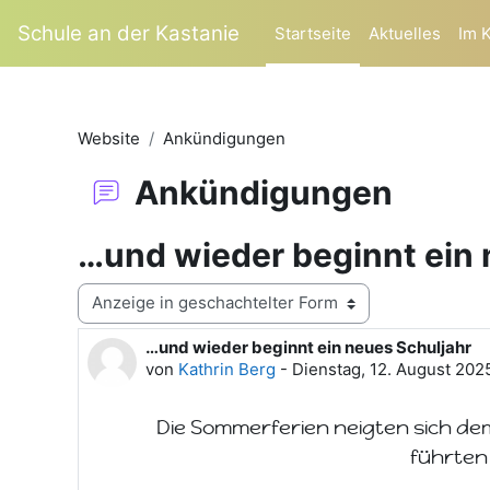
Zum Hauptinhalt
Schule an der Kastanie
Startseite
Aktuelles
Im 
Website
Ankündigungen
Ankündigungen
…und wieder beginnt ein 
Anzeigemodus
…und wieder beginnt ein neues Schuljahr
Anzahl Antworten: 0
von
Kathrin Berg
-
Dienstag, 12. August 202
Die Sommerferien neigten sich dem
führten