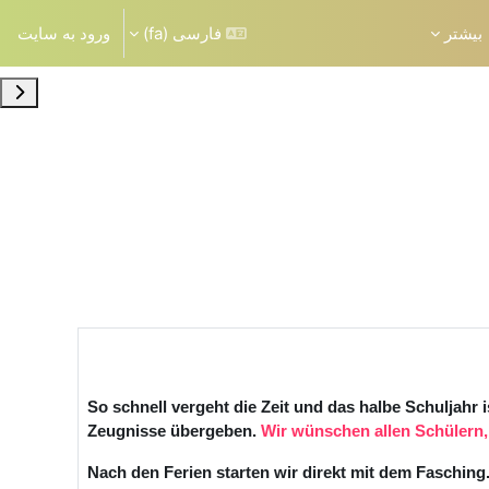
بیشتر
فارسی ‎(fa)‎
ورود به سایت
باز ک
So schnell vergeht die Zeit und das halbe Schuljahr 
Zeugnisse übergeben.
Wir wünschen allen Schülern
Nach den Ferien starten wir direkt mit dem Fasching