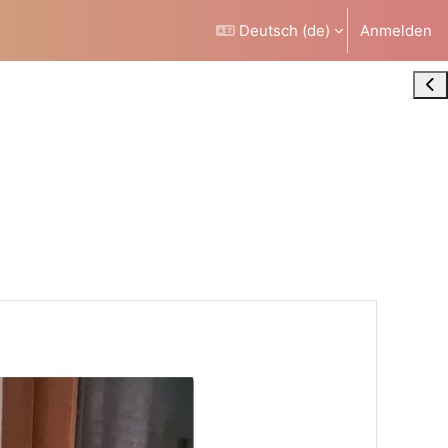
Deutsch ‎(de)‎
Anmelden
Blo