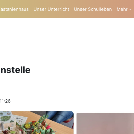
Kastanienhaus
Unser Unterricht
Unser Schulleben
Mehr
nstelle
 11:26