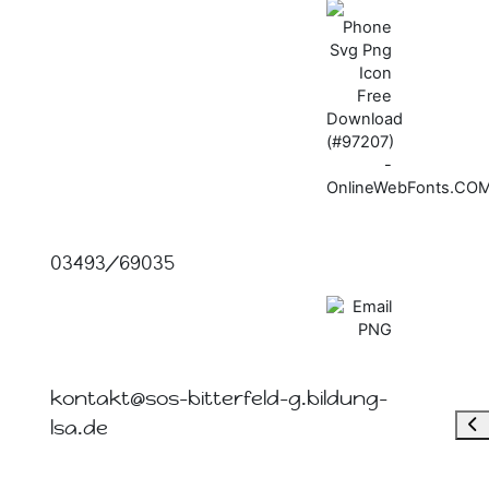
03493/69035
kontakt@sos-bitterfeld-g.bildung-
Blo
lsa.de