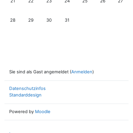
21
22
23
24
25
26
27
Keine Termine, Montag, 28. Juli
Keine Termine, Dienstag, 29. Juli
Keine Termine, Mittwoch, 30. Juli
Keine Termine, Donnerstag, 31. Jul
28
29
30
31
Sie sind als Gast angemeldet (
Anmelden
)
Datenschutzinfos
Standarddesign
Powered by
Moodle