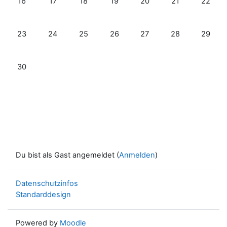
16
17
18
19
20
21
22
Keine Termine, Montag, 23. Juni
Keine Termine, Dienstag, 24. Juni
Keine Termine, Mittwoch, 25. Juni
Keine Termine, Donnerstag, 26. Ju
Keine Termine, Freitag, 27
Keine Termine, S
Keine Te
23
24
25
26
27
28
29
Keine Termine, Montag, 30. Juni
30
Du bist als Gast angemeldet (
Anmelden
)
Datenschutzinfos
Standarddesign
Powered by
Moodle