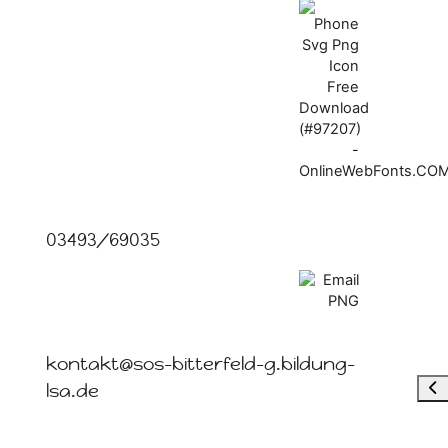
03493/69035
kontakt@sos-bitterfeld-g.bildung-
Blo
lsa.de