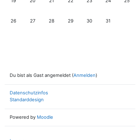
19
20
21
22
23
24
25
Keine Termine, Montag, 26. Mai
Keine Termine, Dienstag, 27. Mai
Keine Termine, Mittwoch, 28. Mai
Keine Termine, Donnerstag, 29. M
Keine Termine, Freitag, 3
Keine Termine, S
26
27
28
29
30
31
Du bist als Gast angemeldet (
Anmelden
)
Datenschutzinfos
Standarddesign
Powered by
Moodle