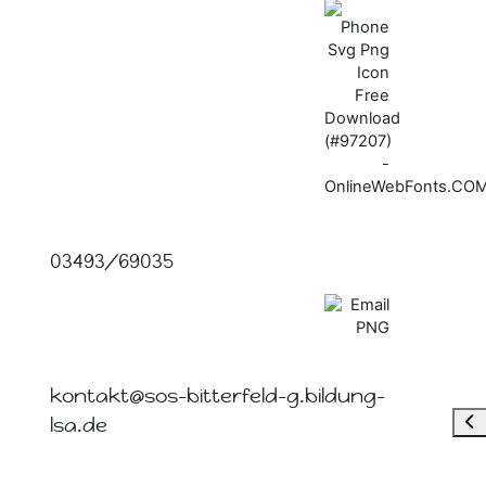
03493/69035
kontakt@sos-bitterfeld-g.bildung-
Від
lsa.de