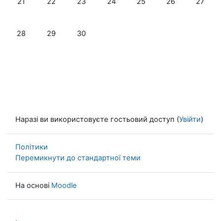
21
22
23
24
25
26
27
Немає подій, понеділок, 28 квітня
Немає подій, вівторок, 29 квітня
Немає подій, середа, 30 квітня
28
29
30
Наразі ви використовуєте гостьовий доступ (
Увійти
)
Політики
Перемикнути до стандартної теми
На основі
Moodle