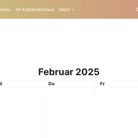
elles
Im Kastanienhaus
Mehr
Februar 2025
ittwoch
Donnerstag
Freitag
i
Do
Fr