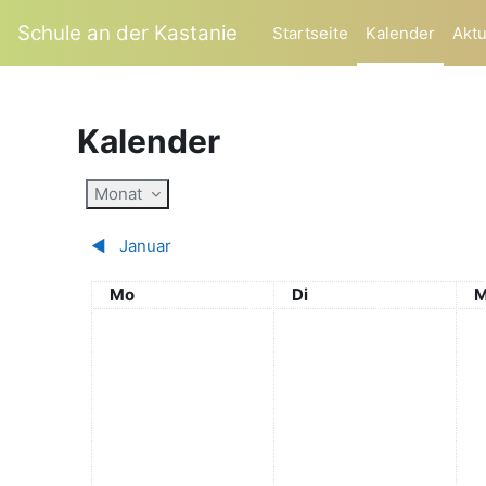
Zum Hauptinhalt
Schule an der Kastanie
Startseite
Kalender
Aktu
Kalender
Monat
◀︎
Januar
Montag
Dienstag
M
Mo
Di
M