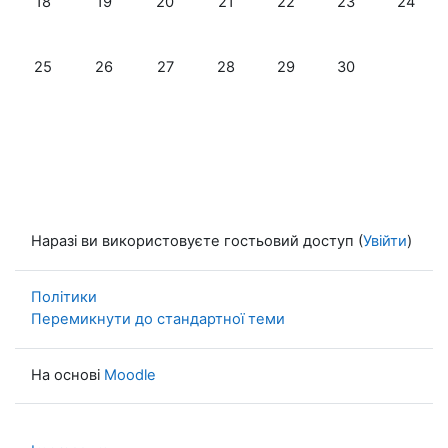
18
19
20
21
22
23
24
Немає подій, понеділок, 25 листопада
Немає подій, вівторок, 26 листопада
Немає подій, середа, 27 листопада
Немає подій, четвер, 28 листоп
Немає подій, пʼятниця, 
Немає подій, су
25
26
27
28
29
30
Наразі ви використовуєте гостьовий доступ (
Увійти
)
Політики
Перемикнути до стандартної теми
На основі
Moodle