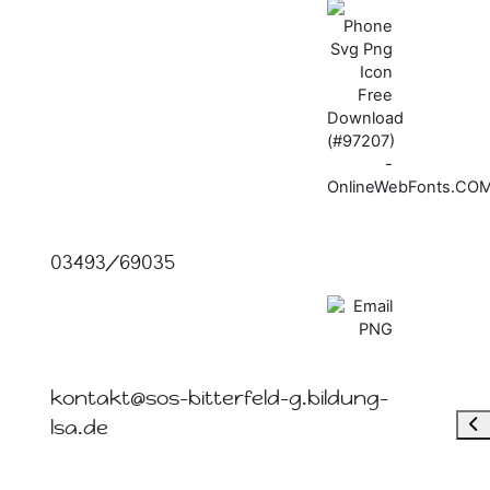
03493/69035
kontakt@sos-bitterfeld-g.bildung-
Від
lsa.de