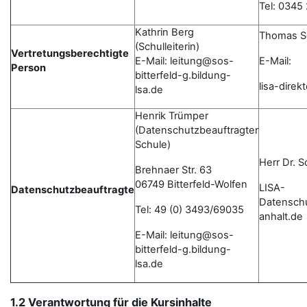
Tel: 0345
Kathrin Berg
Thomas S
(Schulleiterin)
Vertretungsberechtigte
E-Mail: leitung@sos-
E-Mail:
Person
bitterfeld-g.bildung-
lisa-dire
lsa.de
Henrik Trümper
(Datenschutzbeauftragter
Schule)
Herr Dr. 
Brehnaer Str. 63
06749 Bitterfeld-Wolfen
LISA-
Datenschutzbeauftragte
Datensch
Tel: 49 (0) 3493/69035
anhalt.de
E-Mail: leitung@sos-
bitterfeld-g.bildung-
lsa.de
1.2 Verantwortung für die Kursinhalte