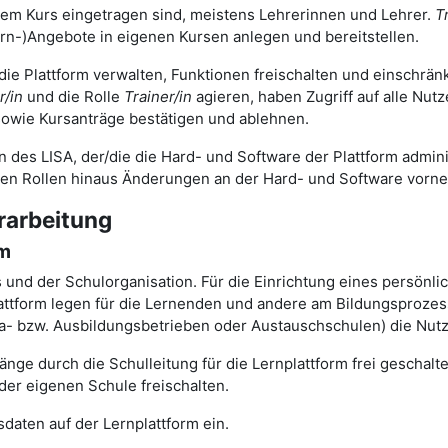
nem Kurs eingetragen sind, meistens Lehrerinnen und Lehrer.
T
rn-)Angebote in eigenen Kursen anlegen und bereitstellen.
 die Plattform verwalten, Funktionen freischalten und einschrä
r/in
und die Rolle
Trainer/in
agieren, haben Zugriff auf alle Nut
owie Kursanträge bestätigen und ablehnen.
n des LISA, der/die die Hard- und Software der Plattform adminis
gen Rollen hinaus Änderungen an der Hard- und Software vorn
rarbeitung
rm
ts und der Schulorganisation. Für die Einrichtung eines persönl
tform legen für die Lernenden und andere am Bildungsprozess 
ika- bzw. Ausbildungsbetrieben oder Austauschschulen) die Nut
nge durch die Schulleitung für die Lernplattform frei geschal
der eigenen Schule freischalten.
daten auf der Lernplattform ein.