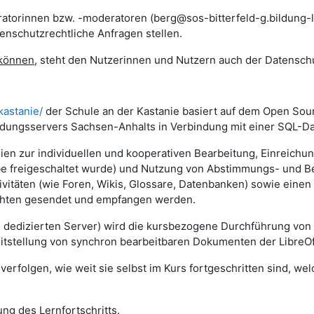
atorinnen bzw. -moderatoren (berg@sos-bitterfeld-g.bildung-ls
nschutzrechtliche Anfragen stellen.
 können
, steht den Nutzerinnen und Nutzern auch der Datensch
kastanie/
der Schule an der Kastanie basiert auf dem Open So
ldungsservers Sachsen-Anhalts in Verbindung mit einer SQL-Da
lien zur individuellen und kooperativen Bearbeitung, Einreich
gabe freigeschaltet wurde) und Nutzung von Abstimmungs- und 
vitäten (wie Foren, Wikis, Glossare, Datenbanken) sowie einen
ichten gesendet und empfangen werden.
m dedizierten Server) wird die kursbezogene Durchführung von
eitstellung von synchron bearbeitbaren Dokumenten der LibreOf
erfolgen, wie weit sie selbst im Kurs fortgeschritten sind, we
ng des Lernfortschritts.