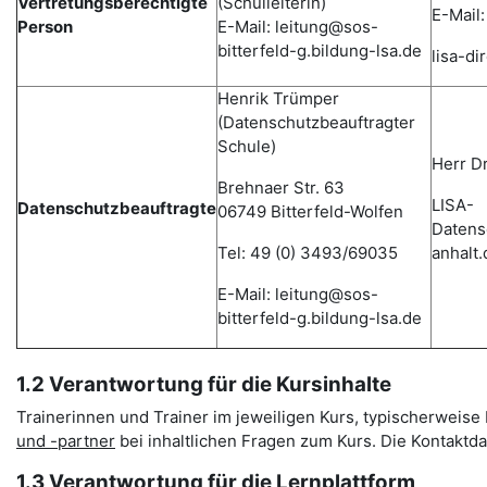
Vertretungsberechtigte
(Schulleiterin)
E-Mail:
Person
E-Mail: leitung@sos-
bitterfeld-g.bildung-lsa.de
lisa-d
Henrik Trümper
(Datenschutzbeauftragter
Schule)
Herr D
Brehnaer Str. 63
LISA-
Datenschutzbeauftragte
06749 Bitterfeld-Wolfen
Datens
Tel: 49 (0) 3493/69035
anhalt.
E-Mail: leitung@sos-
bitterfeld-g.bildung-lsa.de
1.2 Verantwortung für die Kursinhalte
Trainerinnen und Trainer im jeweiligen Kurs, typischerweise L
und -partner
bei inhaltlichen Fragen zum Kurs. Die Kontakt
1.3 Verantwortung für die Lernplattform