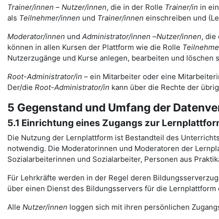
Trainer/innen
–
Nutzer/innen
, die in der Rolle
Trainer/in
in ei
als
Teilnehmer/innen
und
Trainer/innen
einschreiben und (Le
Moderator/innen
und
Administrator/innen
–
Nutzer/innen
, die
können in allen Kursen der Plattform wie die Rolle
Teilnehme
Nutzerzugänge und Kurse anlegen, bearbeiten und löschen s
Root-Administrator/in
– ein Mitarbeiter oder eine Mitarbeiteri
Der/die
Root-Administrator/in
kann über die Rechte der übri
5 Gegenstand und Umfang der Datenve
5.1 Einrichtung eines Zugangs zur Lernplattfo
Die Nutzung der Lernplattform ist Bestandteil des Unterrich
notwendig. Die Moderatorinnen und Moderatoren der Lernplat
Sozialarbeiterinnen und Sozialarbeiter, Personen aus Prakt
Für Lehrkräfte werden in der Regel deren Bildungsserverzugä
über einen Dienst des Bildungsservers für die Lernplattform 
Alle
Nutzer/innen
loggen sich mit ihren persönlichen Zugangs