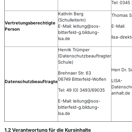
Tel: 0345
Kathrin Berg
Thomas S
(Schulleiterin)
Vertretungsberechtigte
E-Mail: leitung@sos-
E-Mail:
Person
bitterfeld-g.bildung-
lisa-dire
lsa.de
Henrik Trümper
(Datenschutzbeauftragter
Schule)
Herr Dr. 
Brehnaer Str. 63
06749 Bitterfeld-Wolfen
LISA-
Datenschutzbeauftragte
Datensch
Tel: 49 (0) 3493/69035
anhalt.de
E-Mail: leitung@sos-
bitterfeld-g.bildung-
lsa.de
1.2 Verantwortung für die Kursinhalte