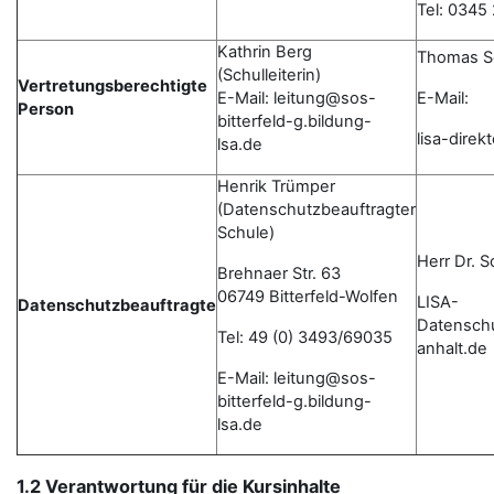
Tel: 0345
Kathrin Berg
Thomas S
(Schulleiterin)
Vertretungsberechtigte
E-Mail: leitung@sos-
E-Mail:
Person
bitterfeld-g.bildung-
lisa-dire
lsa.de
Henrik Trümper
(Datenschutzbeauftragter
Schule)
Herr Dr. 
Brehnaer Str. 63
06749 Bitterfeld-Wolfen
LISA-
Datenschutzbeauftragte
Datensch
Tel: 49 (0) 3493/69035
anhalt.de
E-Mail: leitung@sos-
bitterfeld-g.bildung-
lsa.de
1.2 Verantwortung für die Kursinhalte