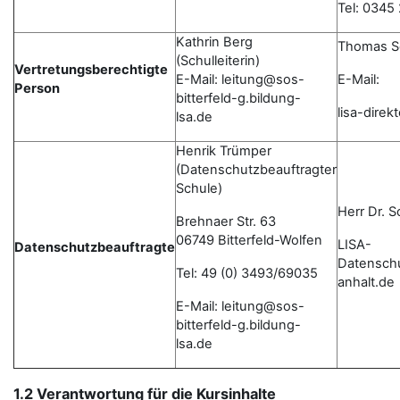
Tel: 0345
Kathrin Berg
Thomas S
(Schulleiterin)
Vertretungsberechtigte
E-Mail: leitung@sos-
E-Mail:
Person
bitterfeld-g.bildung-
lisa-dire
lsa.de
Henrik Trümper
(Datenschutzbeauftragter
Schule)
Herr Dr. 
Brehnaer Str. 63
06749 Bitterfeld-Wolfen
LISA-
Datenschutzbeauftragte
Datensch
Tel: 49 (0) 3493/69035
anhalt.de
E-Mail: leitung@sos-
bitterfeld-g.bildung-
lsa.de
1.2 Verantwortung für die Kursinhalte