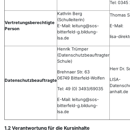
Tel: 0345
Kathrin Berg
Thomas S
(Schulleiterin)
Vertretungsberechtigte
E-Mail: leitung@sos-
E-Mail:
Person
bitterfeld-g.bildung-
lisa-dire
lsa.de
Henrik Trümper
(Datenschutzbeauftragter
Schule)
Herr Dr. 
Brehnaer Str. 63
06749 Bitterfeld-Wolfen
LISA-
Datenschutzbeauftragte
Datensch
Tel: 49 (0) 3493/69035
anhalt.de
E-Mail: leitung@sos-
bitterfeld-g.bildung-
lsa.de
1.2 Verantwortung für die Kursinhalte