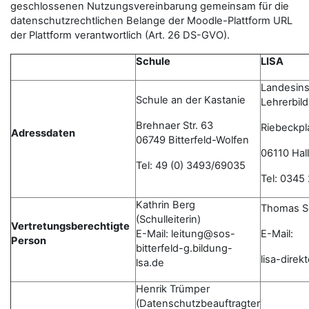
geschlossenen Nutzungsvereinbarung gemeinsam für die
datenschutzrechtlichen Belange der Moodle-Plattform URL
der Plattform verantwortlich (Art. 26 DS-GVO).
Schule
LISA
Landesinst
Schule an der Kastanie
Lehrerbil
Brehnaer Str. 63
Riebeckpl
Adressdaten
06749 Bitterfeld-Wolfen
06110 Hall
Tel: 49 (0) 3493/69035
Tel: 0345
Kathrin Berg
Thomas S
(Schulleiterin)
Vertretungsberechtigte
E-Mail: leitung@sos-
E-Mail:
Person
bitterfeld-g.bildung-
lisa-dire
lsa.de
Henrik Trümper
(Datenschutzbeauftragter