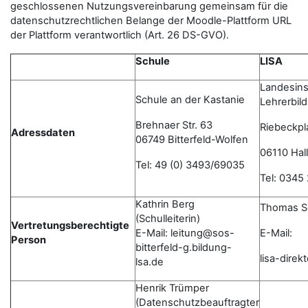
geschlossenen Nutzungsvereinbarung gemeinsam für die
datenschutzrechtlichen Belange der Moodle-Plattform URL
der Plattform verantwortlich (Art. 26 DS-GVO).
Schule
LISA
Landesinst
Schule an der Kastanie
Lehrerbil
Brehnaer Str. 63
Riebeckpl
Adressdaten
06749 Bitterfeld-Wolfen
06110 Hall
Tel: 49 (0) 3493/69035
Tel: 0345
Kathrin Berg
Thomas S
(Schulleiterin)
Vertretungsberechtigte
E-Mail: leitung@sos-
E-Mail:
Person
bitterfeld-g.bildung-
lisa-dire
lsa.de
Henrik Trümper
(Datenschutzbeauftragter