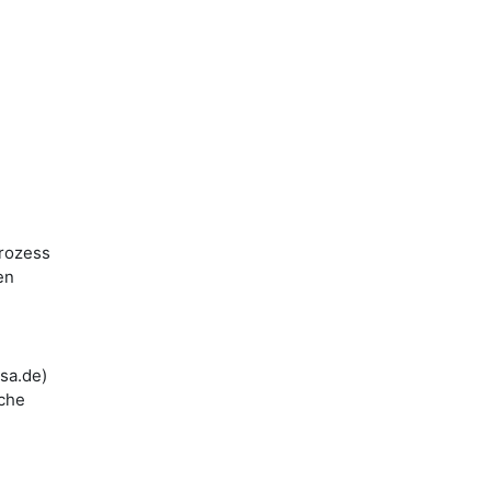
prozess
en
sa.de)
iche