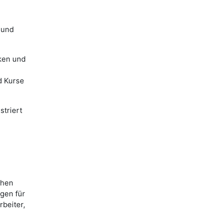
 und
nken und
d Kurse
striert
chen
gen für
rbeiter,