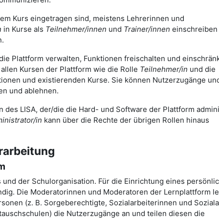
nem Kurs eingetragen sind, meistens Lehrerinnen und
n
in Kurse als
Teilnehmer/innen
und
Trainer/innen
einschreiben
n.
 die Plattform verwalten, Funktionen freischalten und einschrä
allen Kursen der Plattform wie die Rolle
Teilnehmer/in
und die
mationen und existierenden Kurse. Sie können Nutzerzugänge un
gen und ablehnen.
in des LISA, der/die die Hard- und Software der Plattform admini
nistrator/in
kann über die Rechte der übrigen Rollen hinaus
rarbeitung
rm
s und der Schulorganisation. Für die Einrichtung eines persönli
dig. Die Moderatorinnen und Moderatoren der Lernplattform le
onen (z. B. Sorgeberechtigte, Sozialarbeiterinnen und Soziala
tauschschulen) die Nutzerzugänge an und teilen diesen die