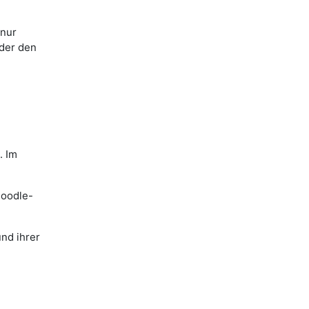
 nur
der den
. Im
Moodle-
und ihrer