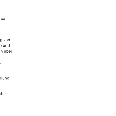
rce
ng von
e) und
on über
.
llung
lche