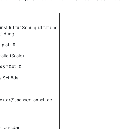
nstitut für Schulqualität und
bildung
kplatz 9
alle (Saale)
345 2042-0
 Schödel
irektor@sachsen-anhalt.de
r. Schmidt