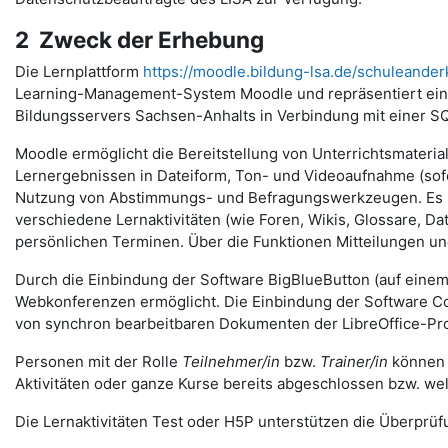
2 Zweck der Erhebung
Die Lernplattform
https://moodle.bildung-lsa.de/schuleander
Learning-Management-System Moodle und repräsentiert eine
Bildungsservers Sachsen-Anhalts in Verbindung mit einer S
Moodle ermöglicht die Bereitstellung von Unterrichtsmateria
Lernergebnissen in Dateiform, Ton- und Videoaufnahme (sofer
Nutzung von Abstimmungs- und Befragungswerkzeugen. Es u
verschiedene Lernaktivitäten (wie Foren, Wikis, Glossare, 
persönlichen Terminen. Über die Funktionen Mitteilungen 
Durch die Einbindung der Software BigBlueButton (auf eine
Webkonferenzen ermöglicht. Die Einbindung der Software Coll
von synchron bearbeitbaren Dokumenten der LibreOffice-Pro
Personen mit der Rolle
Teilnehmer/in
bzw.
Trainer/in
können v
Aktivitäten oder ganze Kurse bereits abgeschlossen bzw. we
Die Lernaktivitäten Test oder H5P unterstützen die Überprüfu