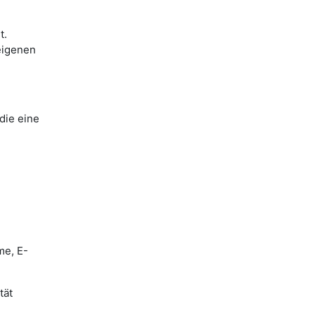
t.
eigenen
die eine
me, E-
tät