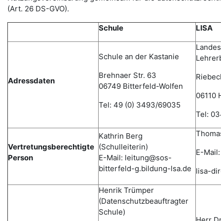
(Art. 26 DS-GVO).
Schule
LISA
Landesi
Schule an der Kastanie
Lehrer
Brehnaer Str. 63
Riebec
Adressdaten
06749 Bitterfeld-Wolfen
06110 H
Tel: 49 (0) 3493/69035
Tel: 0
Thomas
Kathrin Berg
Vertretungsberechtigte
(Schulleiterin)
E-Mail:
Person
E-Mail: leitung@sos-
bitterfeld-g.bildung-lsa.de
lisa-d
Henrik Trümper
(Datenschutzbeauftragter
Schule)
Herr D