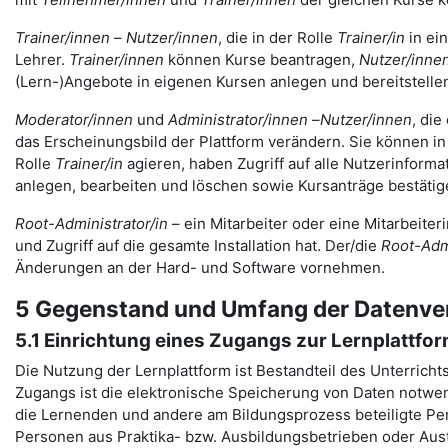
Trainer/innen
–
Nutzer/innen
, die in der Rolle
Trainer/in
in ei
Lehrer.
Trainer/innen
können Kurse beantragen,
Nutzer/inne
(Lern-)Angebote in eigenen Kursen anlegen und bereitstelle
Moderator/innen
und
Administrator/innen
–
Nutzer/innen
, die
das Erscheinungsbild der Plattform verändern. Sie können in 
Rolle
Trainer/in
agieren, haben Zugriff auf alle Nutzerinfor
anlegen, bearbeiten und löschen sowie Kursanträge bestäti
Root-Administrator/in
– ein Mitarbeiter oder eine Mitarbeiter
und Zugriff auf die gesamte Installation hat. Der/die
Root-Admi
Änderungen an der Hard- und Software vornehmen.
5 Gegenstand und Umfang der Datenve
5.1 Einrichtung eines Zugangs zur Lernplattfo
Die Nutzung der Lernplattform ist Bestandteil des Unterricht
Zugangs ist die elektronische Speicherung von Daten notwen
die Lernenden und andere am Bildungsprozess beteiligte Pers
Personen aus Praktika- bzw. Ausbildungsbetrieben oder Aus