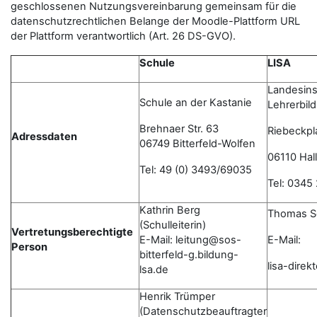
geschlossenen Nutzungsvereinbarung gemeinsam für die
datenschutzrechtlichen Belange der Moodle-Plattform URL
der Plattform verantwortlich (Art. 26 DS-GVO).
Schule
LISA
Landesinst
Schule an der Kastanie
Lehrerbil
Brehnaer Str. 63
Riebeckpl
Adressdaten
06749 Bitterfeld-Wolfen
06110 Hall
Tel: 49 (0) 3493/69035
Tel: 0345
Kathrin Berg
Thomas S
(Schulleiterin)
Vertretungsberechtigte
E-Mail: leitung@sos-
E-Mail:
Person
bitterfeld-g.bildung-
lisa-dire
lsa.de
Henrik Trümper
(Datenschutzbeauftragter