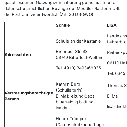
geschlossenen Nutzungsvereinbarung gemeinsam für die
datenschutzrechtlichen Belange der Moodle-Plattform URL
der Plattform verantwortlich (Art. 26 DS-GVO).
Schule
LISA
Landesinst
Schule an der Kastanie
Lehrerbil
Brehnaer Str. 63
Riebeckpl
Adressdaten
06749 Bitterfeld-Wolfen
06110 Hall
Tel: 49 (0) 3493/69035
Tel: 0345
Kathrin Berg
Thomas S
(Schulleiterin)
Vertretungsberechtigte
E-Mail: leitung@sos-
E-Mail:
Person
bitterfeld-g.bildung-
lisa-dire
lsa.de
Henrik Trümper
(Datenschutzbeauftragter