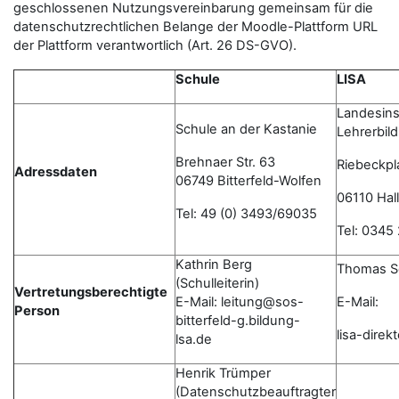
geschlossenen Nutzungsvereinbarung gemeinsam für die
datenschutzrechtlichen Belange der Moodle-Plattform URL
der Plattform verantwortlich (Art. 26 DS-GVO).
Schule
LISA
Landesinst
Schule an der Kastanie
Lehrerbil
Brehnaer Str. 63
Riebeckpl
Adressdaten
06749 Bitterfeld-Wolfen
06110 Hall
Tel: 49 (0) 3493/69035
Tel: 0345
Kathrin Berg
Thomas S
(Schulleiterin)
Vertretungsberechtigte
E-Mail: leitung@sos-
E-Mail:
Person
bitterfeld-g.bildung-
lisa-dire
lsa.de
Henrik Trümper
(Datenschutzbeauftragter