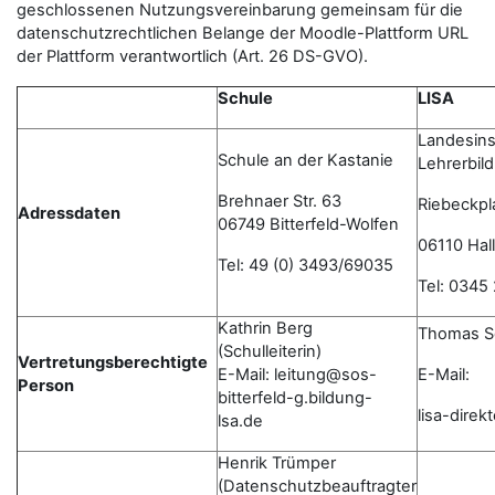
geschlossenen Nutzungsvereinbarung gemeinsam für die
datenschutzrechtlichen Belange der Moodle-Plattform URL
der Plattform verantwortlich (Art. 26 DS-GVO).
Schule
LISA
Landesinst
Schule an der Kastanie
Lehrerbil
Brehnaer Str. 63
Riebeckpl
Adressdaten
06749 Bitterfeld-Wolfen
06110 Hall
Tel: 49 (0) 3493/69035
Tel: 0345
Kathrin Berg
Thomas S
(Schulleiterin)
Vertretungsberechtigte
E-Mail: leitung@sos-
E-Mail:
Person
bitterfeld-g.bildung-
lisa-dire
lsa.de
Henrik Trümper
(Datenschutzbeauftragter