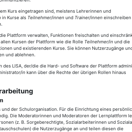
nem Kurs eingetragen sind, meistens Lehrerinnen und
n
in Kurse als
Teilnehmer/innen
und
Trainer/innen
einschreiben
n.
 die Plattform verwalten, Funktionen freischalten und einschrä
allen Kursen der Plattform wie die Rolle
Teilnehmer/in
und die
mationen und existierenden Kurse. Sie können Nutzerzugänge un
gen und ablehnen.
in des LISA, der/die die Hard- und Software der Plattform admini
nistrator/in
kann über die Rechte der übrigen Rollen hinaus
rarbeitung
rm
s und der Schulorganisation. Für die Einrichtung eines persönli
dig. Die Moderatorinnen und Moderatoren der Lernplattform le
onen (z. B. Sorgeberechtigte, Sozialarbeiterinnen und Soziala
tauschschulen) die Nutzerzugänge an und teilen diesen die