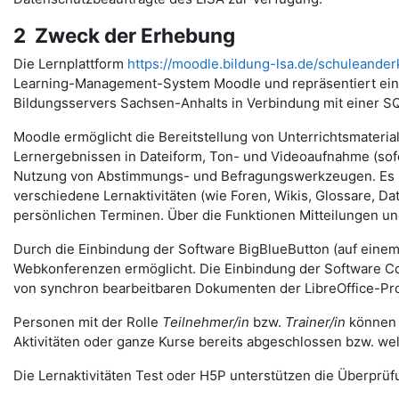
2 Zweck der Erhebung
Die Lernplattform
https://moodle.bildung-lsa.de/schuleander
Learning-Management-System Moodle und repräsentiert eine
Bildungsservers Sachsen-Anhalts in Verbindung mit einer S
Moodle ermöglicht die Bereitstellung von Unterrichtsmateria
Lernergebnissen in Dateiform, Ton- und Videoaufnahme (sofer
Nutzung von Abstimmungs- und Befragungswerkzeugen. Es u
verschiedene Lernaktivitäten (wie Foren, Wikis, Glossare, 
persönlichen Terminen. Über die Funktionen Mitteilungen 
Durch die Einbindung der Software BigBlueButton (auf eine
Webkonferenzen ermöglicht. Die Einbindung der Software Coll
von synchron bearbeitbaren Dokumenten der LibreOffice-Pro
Personen mit der Rolle
Teilnehmer/in
bzw.
Trainer/in
können v
Aktivitäten oder ganze Kurse bereits abgeschlossen bzw. we
Die Lernaktivitäten Test oder H5P unterstützen die Überprüfu