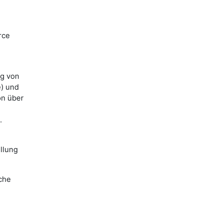
rce
ng von
e) und
on über
.
llung
lche