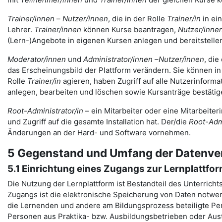
Trainer/innen
–
Nutzer/innen
, die in der Rolle
Trainer/in
in ei
Lehrer.
Trainer/innen
können Kurse beantragen,
Nutzer/inne
(Lern-)Angebote in eigenen Kursen anlegen und bereitstelle
Moderator/innen
und
Administrator/innen
–
Nutzer/innen
, die
das Erscheinungsbild der Plattform verändern. Sie können in 
Rolle
Trainer/in
agieren, haben Zugriff auf alle Nutzerinfor
anlegen, bearbeiten und löschen sowie Kursanträge bestäti
Root-Administrator/in
– ein Mitarbeiter oder eine Mitarbeiter
und Zugriff auf die gesamte Installation hat. Der/die
Root-Admi
Änderungen an der Hard- und Software vornehmen.
5 Gegenstand und Umfang der Datenve
5.1 Einrichtung eines Zugangs zur Lernplattfo
Die Nutzung der Lernplattform ist Bestandteil des Unterricht
Zugangs ist die elektronische Speicherung von Daten notwen
die Lernenden und andere am Bildungsprozess beteiligte Pers
Personen aus Praktika- bzw. Ausbildungsbetrieben oder Aus