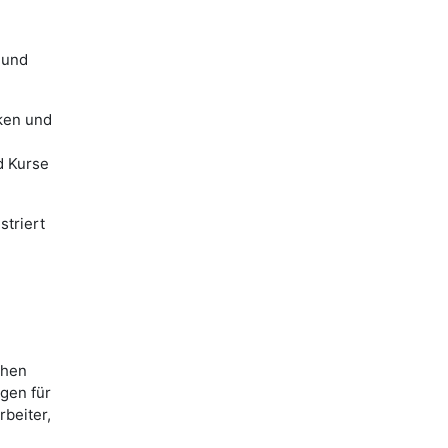
 und
nken und
d Kurse
striert
chen
gen für
rbeiter,