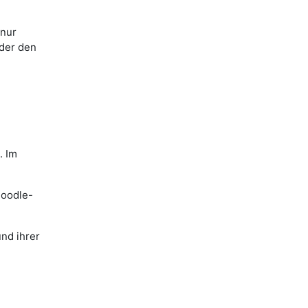
 nur
der den
. Im
Moodle-
und ihrer