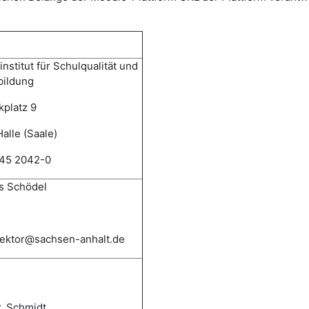
nstitut für Schulqualität und
bildung
kplatz 9
alle (Saale)
345 2042-0
 Schödel
irektor@sachsen-anhalt.de
r. Schmidt