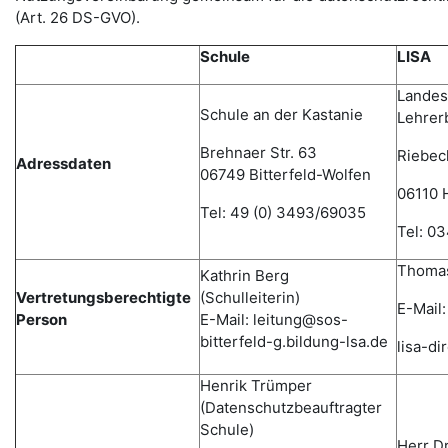
(Art. 26 DS-GVO).
Schule
LISA
Landesi
Schule an der Kastanie
Lehrer
Brehnaer Str. 63
Riebec
Adressdaten
06749 Bitterfeld-Wolfen
06110 H
Tel: 49 (0) 3493/69035
Tel: 0
Thomas
Kathrin Berg
Vertretungsberechtigte
(Schulleiterin)
E-Mail:
Person
E-Mail: leitung@sos-
bitterfeld-g.bildung-lsa.de
lisa-d
Henrik Trümper
(Datenschutzbeauftragter
Schule)
Herr D