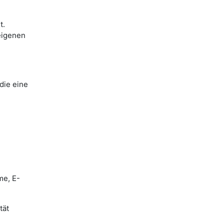
t.
eigenen
die eine
me, E-
tät