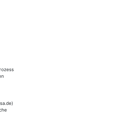
prozess
en
sa.de)
iche