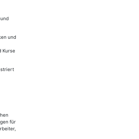
 und
nken und
d Kurse
striert
chen
gen für
rbeiter,