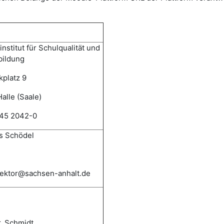
nstitut für Schulqualität und
bildung
kplatz 9
alle (Saale)
345 2042-0
 Schödel
irektor@sachsen-anhalt.de
r. Schmidt