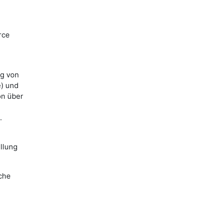
rce
ng von
e) und
on über
.
llung
lche