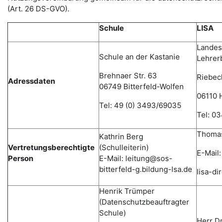
(Art. 26 DS-GVO).
Schule
LISA
Landesi
Schule an der Kastanie
Lehrer
Brehnaer Str. 63
Riebec
Adressdaten
06749 Bitterfeld-Wolfen
06110 H
Tel: 49 (0) 3493/69035
Tel: 0
Thomas
Kathrin Berg
Vertretungsberechtigte
(Schulleiterin)
E-Mail:
Person
E-Mail: leitung@sos-
bitterfeld-g.bildung-lsa.de
lisa-d
Henrik Trümper
(Datenschutzbeauftragter
Schule)
Herr D