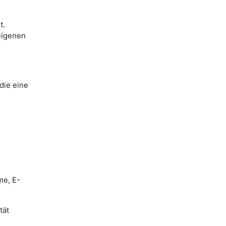
t.
eigenen
die eine
me, E-
tät