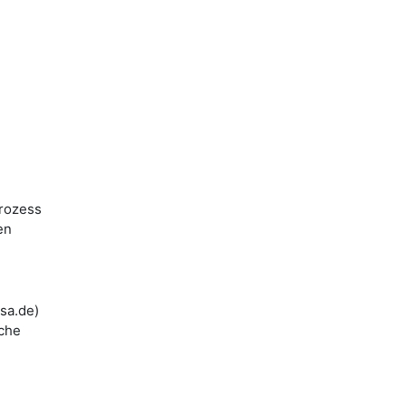
prozess
en
sa.de)
iche