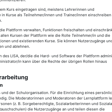
nem Kurs eingetragen sind, meistens Lehrerinnen und
n
in Kurse als
Teilnehmer/innen
und
Trainer/innen
einschreiben
n.
 die Plattform verwalten, Funktionen freischalten und einschrä
allen Kursen der Plattform wie die Rolle
Teilnehmer/in
und die
mationen und existierenden Kurse. Sie können Nutzerzugänge un
gen und ablehnen.
in des LISA, der/die die Hard- und Software der Plattform admini
nistrator/in
kann über die Rechte der übrigen Rollen hinaus
rarbeitung
rm
s und der Schulorganisation. Für die Einrichtung eines persönli
dig. Die Moderatorinnen und Moderatoren der Lernplattform le
onen (z. B. Sorgeberechtigte, Sozialarbeiterinnen und Soziala
tauschschulen) die Nutzerzugänge an und teilen diesen die