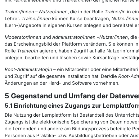
Trainer/innen
–
Nutzer/innen
, die in der Rolle
Trainer/in
in ei
Lehrer.
Trainer/innen
können Kurse beantragen,
Nutzer/inne
(Lern-)Angebote in eigenen Kursen anlegen und bereitstelle
Moderator/innen
und
Administrator/innen
–
Nutzer/innen
, die
das Erscheinungsbild der Plattform verändern. Sie können in 
Rolle
Trainer/in
agieren, haben Zugriff auf alle Nutzerinfor
anlegen, bearbeiten und löschen sowie Kursanträge bestäti
Root-Administrator/in
– ein Mitarbeiter oder eine Mitarbeiter
und Zugriff auf die gesamte Installation hat. Der/die
Root-Admi
Änderungen an der Hard- und Software vornehmen.
5 Gegenstand und Umfang der Datenve
5.1 Einrichtung eines Zugangs zur Lernplattfo
Die Nutzung der Lernplattform ist Bestandteil des Unterricht
Zugangs ist die elektronische Speicherung von Daten notwen
die Lernenden und andere am Bildungsprozess beteiligte Pers
Personen aus Praktika- bzw. Ausbildungsbetrieben oder Aus