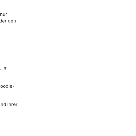
 nur
der den
. Im
Moodle-
und ihrer