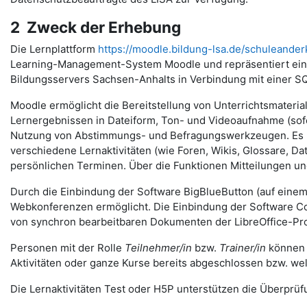
2 Zweck der Erhebung
Die Lernplattform
https://moodle.bildung-lsa.de/schuleander
Learning-Management-System Moodle und repräsentiert eine
Bildungsservers Sachsen-Anhalts in Verbindung mit einer S
Moodle ermöglicht die Bereitstellung von Unterrichtsmateria
Lernergebnissen in Dateiform, Ton- und Videoaufnahme (sofer
Nutzung von Abstimmungs- und Befragungswerkzeugen. Es u
verschiedene Lernaktivitäten (wie Foren, Wikis, Glossare, 
persönlichen Terminen. Über die Funktionen Mitteilungen 
Durch die Einbindung der Software BigBlueButton (auf eine
Webkonferenzen ermöglicht. Die Einbindung der Software Coll
von synchron bearbeitbaren Dokumenten der LibreOffice-Pro
Personen mit der Rolle
Teilnehmer/in
bzw.
Trainer/in
können v
Aktivitäten oder ganze Kurse bereits abgeschlossen bzw. we
Die Lernaktivitäten Test oder H5P unterstützen die Überprüfu