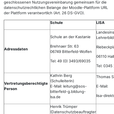
geschlossenen Nutzungsvereinbarung gemeinsam für die
datenschutzrechtlichen Belange der Moodle-Plattform URL
der Plattform verantwortlich (Art. 26 DS-GVO).
Schule
LISA
Landesinst
Schule an der Kastanie
Lehrerbil
Brehnaer Str. 63
Riebeckpl
Adressdaten
06749 Bitterfeld-Wolfen
06110 Hall
Tel: 49 (0) 3493/69035
Tel: 0345
Kathrin Berg
Thomas S
(Schulleiterin)
Vertretungsberechtigte
E-Mail: leitung@sos-
E-Mail:
Person
bitterfeld-g.bildung-
lisa-dire
lsa.de
Henrik Trümper
(Datenschutzbeauftragter