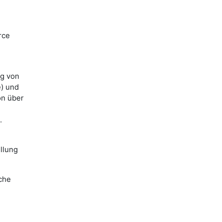
rce
ng von
e) und
on über
.
llung
lche