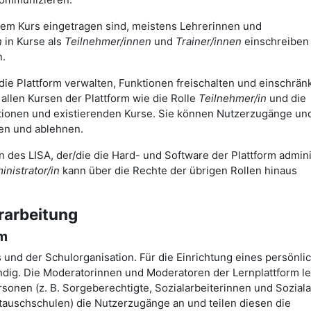
nem Kurs eingetragen sind, meistens Lehrerinnen und
n
in Kurse als
Teilnehmer/innen
und
Trainer/innen
einschreiben
n.
 die Plattform verwalten, Funktionen freischalten und einschrä
allen Kursen der Plattform wie die Rolle
Teilnehmer/in
und die
mationen und existierenden Kurse. Sie können Nutzerzugänge un
gen und ablehnen.
in des LISA, der/die die Hard- und Software der Plattform admini
nistrator/in
kann über die Rechte der übrigen Rollen hinaus
rarbeitung
rm
s und der Schulorganisation. Für die Einrichtung eines persönli
dig. Die Moderatorinnen und Moderatoren der Lernplattform le
onen (z. B. Sorgeberechtigte, Sozialarbeiterinnen und Soziala
tauschschulen) die Nutzerzugänge an und teilen diesen die