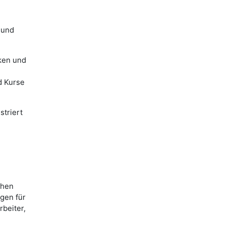
 und
nken und
d Kurse
striert
chen
gen für
rbeiter,