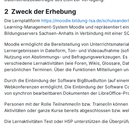
2 Zweck der Erhebung
Die Lernplattform
https://moodle.bildung-lsa.de/schuleander
Learning-Management-System Moodle und repräsentiert eine
Bildungsservers Sachsen-Anhalts in Verbindung mit einer S
Moodle ermöglicht die Bereitstellung von Unterrichtsmateria
Lernergebnissen in Dateiform, Ton- und Videoaufnahme (sofer
Nutzung von Abstimmungs- und Befragungswerkzeugen. Es u
verschiedene Lernaktivitäten (wie Foren, Wikis, Glossare, 
persönlichen Terminen. Über die Funktionen Mitteilungen 
Durch die Einbindung der Software BigBlueButton (auf eine
Webkonferenzen ermöglicht. Die Einbindung der Software Coll
von synchron bearbeitbaren Dokumenten der LibreOffice-Pro
Personen mit der Rolle
Teilnehmer/in
bzw.
Trainer/in
können v
Aktivitäten oder ganze Kurse bereits abgeschlossen bzw. we
Die Lernaktivitäten Test oder H5P unterstützen die Überprüfu