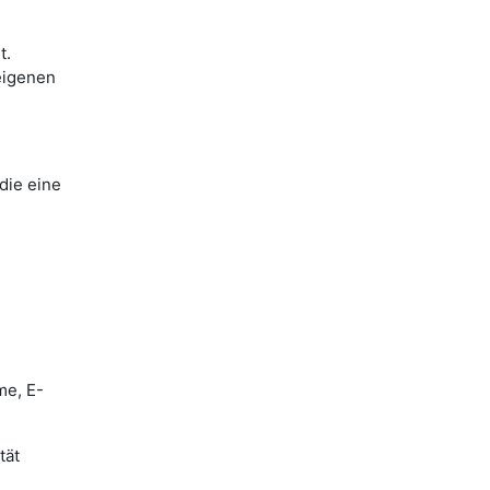
t.
eigenen
die eine
me, E-
tät