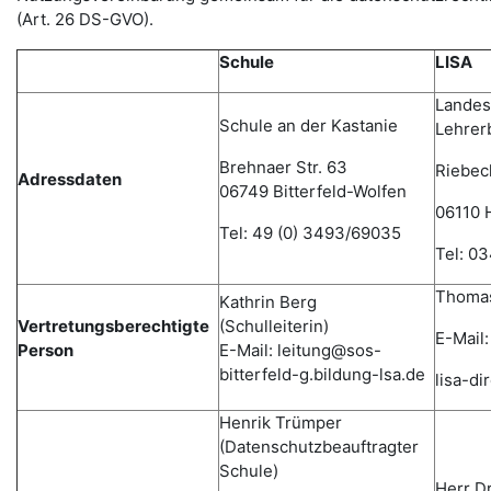
(Art. 26 DS-GVO).
Schule
LISA
Landesi
Schule an der Kastanie
Lehrer
Brehnaer Str. 63
Riebec
Adressdaten
06749 Bitterfeld-Wolfen
06110 H
Tel: 49 (0) 3493/69035
Tel: 0
Thomas
Kathrin Berg
Vertretungsberechtigte
(Schulleiterin)
E-Mail:
Person
E-Mail: leitung@sos-
bitterfeld-g.bildung-lsa.de
lisa-d
Henrik Trümper
(Datenschutzbeauftragter
Schule)
Herr D