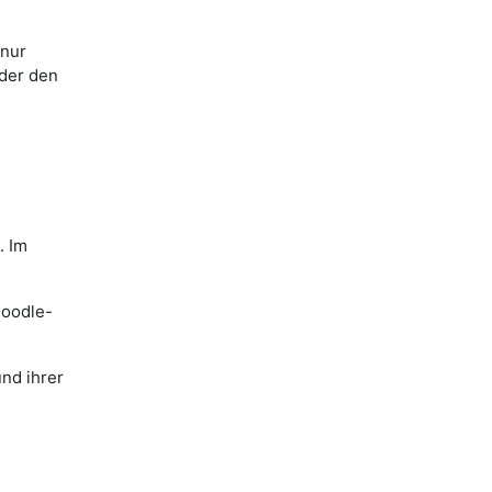
 nur
der den
. Im
Moodle-
und ihrer