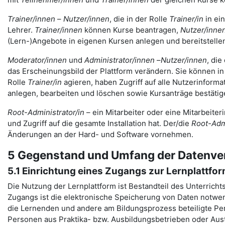
Trainer/innen
–
Nutzer/innen
, die in der Rolle
Trainer/in
in ei
Lehrer.
Trainer/innen
können Kurse beantragen,
Nutzer/inne
(Lern-)Angebote in eigenen Kursen anlegen und bereitstelle
Moderator/innen
und
Administrator/innen
–
Nutzer/innen
, die
das Erscheinungsbild der Plattform verändern. Sie können in 
Rolle
Trainer/in
agieren, haben Zugriff auf alle Nutzerinfor
anlegen, bearbeiten und löschen sowie Kursanträge bestäti
Root-Administrator/in
– ein Mitarbeiter oder eine Mitarbeiter
und Zugriff auf die gesamte Installation hat. Der/die
Root-Admi
Änderungen an der Hard- und Software vornehmen.
5 Gegenstand und Umfang der Datenve
5.1 Einrichtung eines Zugangs zur Lernplattfo
Die Nutzung der Lernplattform ist Bestandteil des Unterricht
Zugangs ist die elektronische Speicherung von Daten notwen
die Lernenden und andere am Bildungsprozess beteiligte Pers
Personen aus Praktika- bzw. Ausbildungsbetrieben oder Aus