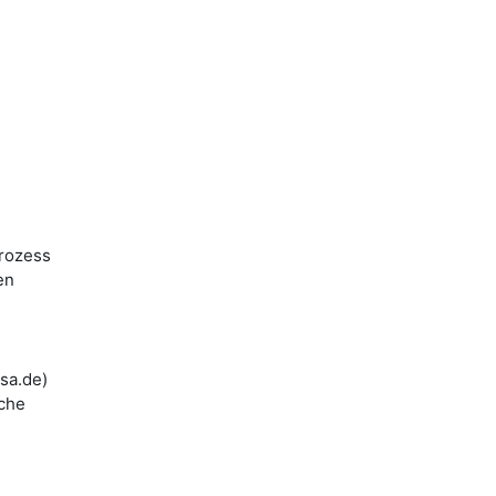
prozess
en
sa.de)
iche