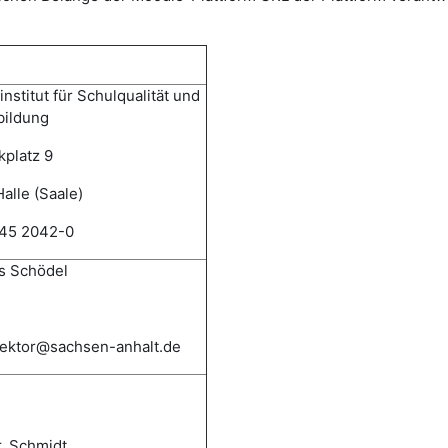
nstitut für Schulqualität und
bildung
kplatz 9
alle (Saale)
345 2042-0
 Schödel
irektor@sachsen-anhalt.de
r. Schmidt