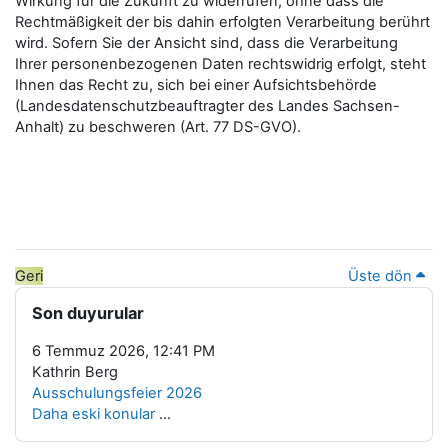
Wirkung für die Zukunft zu widerrufen, ohne dass die
Rechtmäßigkeit der bis dahin erfolgten Verarbeitung berührt
wird. Sofern Sie der Ansicht sind, dass die Verarbeitung
Ihrer personenbezogenen Daten rechtswidrig erfolgt, steht
Ihnen das Recht zu, sich bei einer Aufsichtsbehörde
(Landesdatenschutzbeauftragter des Landes Sachsen-
Anhalt) zu beschweren (Art. 77 DS-GVO).
Geri
Üste dön
Bloklar
Son duyurular 'yı atla
Son duyurular
6 Temmuz 2026, 12:41 PM
Kathrin Berg
Ausschulungsfeier 2026
Daha eski konular
...