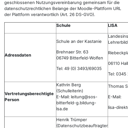
geschlossenen Nutzungsvereinbarung gemeinsam für die
datenschutzrechtlichen Belange der Moodle-Plattform URL
der Plattform verantwortlich (Art. 26 DS-GVO).
Schule
LISA
Landesinst
Schule an der Kastanie
Lehrerbil
Brehnaer Str. 63
Riebeckpl
Adressdaten
06749 Bitterfeld-Wolfen
06110 Hall
Tel: 49 (0) 3493/69035
Tel: 0345
Kathrin Berg
Thomas S
(Schulleiterin)
Vertretungsberechtigte
E-Mail: leitung@sos-
E-Mail:
Person
bitterfeld-g.bildung-
lisa-dire
lsa.de
Henrik Trümper
(Datenschutzbeauftragter