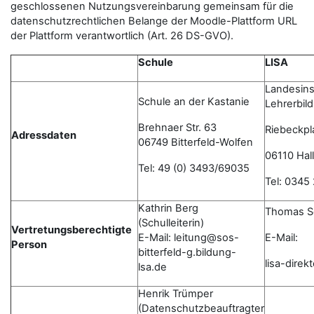
geschlossenen Nutzungsvereinbarung gemeinsam für die
datenschutzrechtlichen Belange der Moodle-Plattform URL
der Plattform verantwortlich (Art. 26 DS-GVO).
Schule
LISA
Landesinst
Schule an der Kastanie
Lehrerbil
Brehnaer Str. 63
Riebeckpl
Adressdaten
06749 Bitterfeld-Wolfen
06110 Hall
Tel: 49 (0) 3493/69035
Tel: 0345
Kathrin Berg
Thomas S
(Schulleiterin)
Vertretungsberechtigte
E-Mail: leitung@sos-
E-Mail:
Person
bitterfeld-g.bildung-
lisa-dire
lsa.de
Henrik Trümper
(Datenschutzbeauftragter