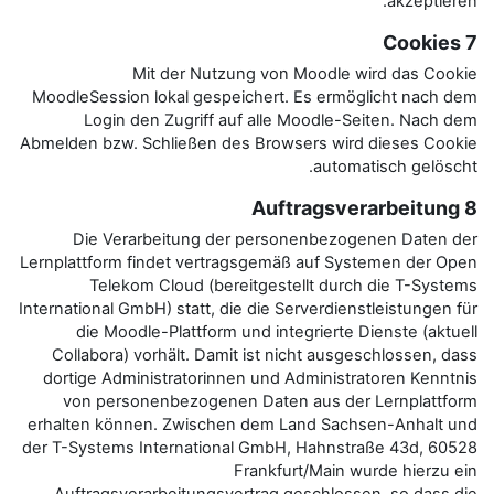
Mit der Nutzung von
MoodleSession lokal gespeichert
Login den Zugriff auf alle
Abmelden bzw. Schließen des Brow
Die Verarbeitung der pers
Lernplattform findet vertragsgem
Telekom Cloud (bereitgest
International GmbH) statt, die die 
die Moodle-Plattform und int
Collabora) vorhält. Damit ist n
dortige Administratorinnen und 
von personenbezogenen Date
erhalten können. Zwischen dem 
der T-Systems International GmbH
Frankfu