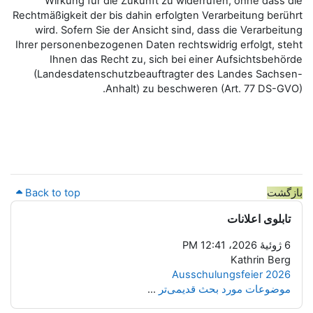
Wirkung für die Zukunft zu 
Rechtmäßigkeit der bis dahin erfol
wird. Sofern Sie der Ansicht s
Ihrer personenbezogenen Daten rec
Ihnen das Recht zu, sich b
(Landesdatenschutzbeauftrag
Anhalt) zu besc
Back to top
Au
ی‌تر
...