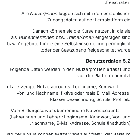
Alle
Nutzer/innen
loggen si
Zugangsdaten a
Danach können sie die
als
Teilnehmer/innen
bzw.
Train
bzw. Angebote für die eine Selbst
oder der Gastzuga
Folgende Daten werden in den Nu
· Lokal erzeugte Nutzeraccounts: L
Vor- und Nachname, fiktive od
Klassenbezeic
· Vom Bildungsserver übernomm
(Lehrerinnen und Lehrer): Login
Nachname, E-Mail-Adres
Darüber hinaus können
Nutzer/inn