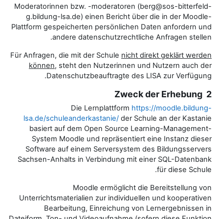
Moderatorinnen bzw. -moderatore
g.bildung-lsa.de) einen Berich
Plattform gespeicherten persönli
andere datenschutzrec
Für Anfragen, die mit der Schule
ni
können
, steht den Nutzerin
Datenschutzbeauftragte
Die Lernplattfor
lsa.de/schuleanderkastanie/
de
basiert auf dem Open Sour
System Moodle und repräsent
Software auf einem Serversys
Sachsen-Anhalts in Verbindung 
Moodle ermöglic
Unterrichtsmaterialien zur indiv
Bearbeitung, Einreichun
Dateiform, Ton- und Videoaufnahm