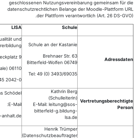
geschlossenen Nutzungsvereinb
datenschutzrechtlichen Belange d
der Plattform verant
LISA
Schule
Landesinstitut für Schulqualität und
Schule an der Kastanie
Lehrerbildung
Brehnaer Str. 63
Riebeckplatz 9
06749 Bitterfeld-Wolfen
06110 Halle (Saale)
Tel: 49 (0) 3493/69035
Tel: 0345 2042-0
Kathrin Berg
Thomas Schödel
(Schulleiterin)
E-Mail:
E-Mail: leitung@sos-
bitterfeld-g.bildung-
lisa-direktor@sachsen-anhalt.de
lsa.de
Henrik Trümper
(Datenschutzbeauftragter