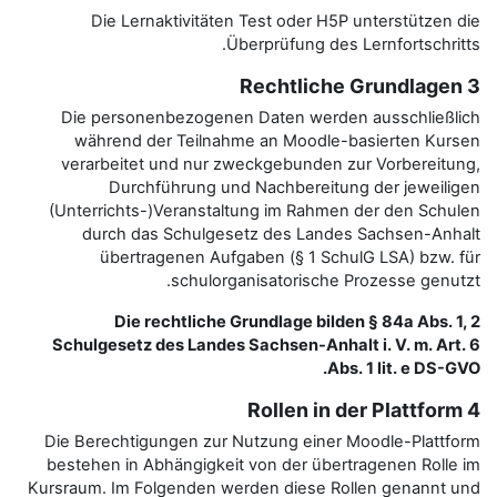
Die Lernaktivitäten Test 
Überprüf
Die personenbezogenen Date
während der Teilnahme an 
verarbeitet und nur zweckge
Durchführung und Nachb
(Unterrichts-)Veranstaltung i
durch das Schulgesetz de
übertragenen Aufgaben (
schulorganisato
Die rechtliche Grundla
Schulgesetz des Landes Sachse
Die Berechtigungen zur Nutzun
bestehen in Abhängigkeit von d
Kursraum. Im Folgenden werden d