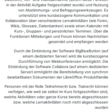
in der Aktivität Aufgabe freigesc
von Abstimmungs- und Be
unterstützt eine kursbez
Kollaboration über verschiedene Le
Wikis, Glossare, Datenbanken) 
Kurs-, Gruppen- und persönl
Funktionen Mitteilungen und F
gesendet
Durch die Einbindung der Sof
einem dedizierten Serve
Durchführung von Webkonf
Einbindung der Software Collabor
Server) ermöglicht die Be
bearbeitbaren Dokumenten der Lib
Personen mit der Rolle
Teilnehmer/
verfolgen, wie weit sie selbst im 
welche Aktivitäten oder ganze Kur
bzw. welche Lernaktivitäten 