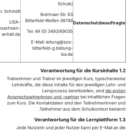
Schule)
Herr Dr. Schmidt
Brehnaer Str. 63
06749 Bitterfeld-Wolfen
LISA-
D
Datenschutzbeauftragter@sachsen-
Tel: 49 (0) 3493/69035
anhalt.de
E-Mail: leitung@sos-
bitterfeld-g.bildung-
lsa.de
Trainerinnen und Trainer im jeweil
Lehrkräfte, die diese Inhalte fü
Lernprozess bere
Ansprechpartnerinnen und -partn
zum Kurs. Die Kontaktdaten sind 
Teilnehmer aus d
Jede Nutzerin und jeder Nutz