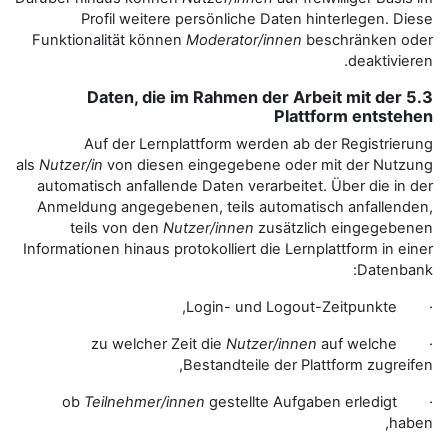
Profil weitere persönliche
Funktionalität können
Moderator
5.3 Daten, die im Rahme
Auf der Lernplattform we
als
Nutzer/in
von diesen eingegebe
automatisch anfallende Daten ver
Anmeldung angegebenen, teils a
teils von den
Nutzer/innen
z
Informationen hinaus protokolliert 
Nutz
Bestandteil
Teilnehmer/innen
gestellt