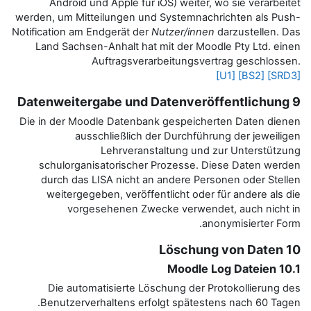
Android und Apple für iOS) 
werden, um Mitteilungen und Syst
Notification am Endgerät der
Nutze
Land Sachsen-Anhalt hat mit d
Auftragsverarbeit
Die in der Moodle Datenbank ges
ausschließlich der Du
Lehrveranstaltu
schulorganisatorischer Proz
durch das LISA nicht an ande
weitergegeben, veröffentlich
vorgesehenen Zwecke v
Die automatisierte Löschung
Benutzerverhaltens erfolgt s