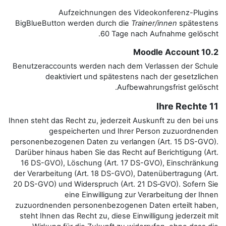
Aufzeichnungen des
BigBlueButton werden durch die
60 Tage 
Benutzeraccounts werden nach d
deaktiviert und späteste
Aufb
Ihnen steht das Recht zu, jederzei
gespeicherten und Ihr
personenbezogenen Daten zu verl
Darüber hinaus haben Sie das Rec
16 DS-GVO), Löschung (Art. 17
der Verarbeitung (Art. 18 DS-GVO
20 DS-GVO) und Widerspruch (Art
eine Einwilligung z
zuzuordnenden personenbezogen
steht Ihnen das Recht zu, diese 