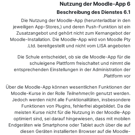
Die Nutzung der Moodle-Ap
jeweiligen App-Stores,) und de
Zusatzangebot und gehört ni
Moodle-Installation. Die Moodle
Ltd. bereitgestellt und 
Die Schule entscheidet, ob s
schuleigene Plattform f
entsprechenden Einstellungen i
Über die Moodle-App können wese
Moodle-Kurse in der Rolle
Teiln
Jedoch werden nicht alle Funkti
Funktionen von Plugins, feh
meisten Kurse nicht für die N
optimiert sind, sei darauf hing
Endgeräten wie Smartphone oder 
diesen Geräten installierte