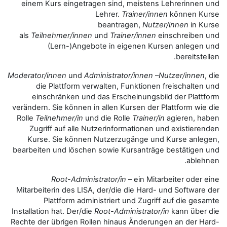
einem Kurs eingetragen sind, 
Lehrer.
Tra
beantrag
als
Teilnehmer/innen
und
Traine
(Lern-)Angebote in eig
Moderator/innen
und
Administrator
die Plattform verwalten, Fu
einschränken und das Ersche
verändern. Sie können in allen Kur
Rolle
Teilnehmer/in
und die Rolle
Zugriff auf alle Nutzerinform
Kurse. Sie können Nutzerzug
bearbeiten und löschen sowie Ku
Root-Administrator/in
–
Mitarbeiterin des LISA, der/die d
Plattform administriert u
Installation hat. Der/die
Root-Admin
Rechte der übrigen Rollen hinaus