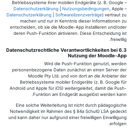
Betriebssysteme ihrer mobilen E
Datenschutzerklärung
|
Nutzu
Datenschutzerklärung
|
Softwareli
machen und nur in Kenntnis
entscheiden, ob sie die Moodle-A
deren Push-Funktion aktivieren
6.3 Datenschutzrechtliche Veran
Nut
Wird die Push-
personenbezogene Daten zunäc
Moodle Pty Ltd. und von
Betriebssysteme mobiler End
Android und Apple für iOS) weiter
Funktion am Endgerät
Eine solche Weiterleitung ist
Notwendigkeit im Rahmen des §
und kann daher nur aufgrund einer 