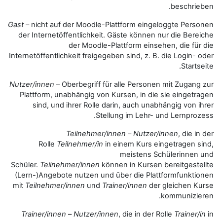
Gast
– nicht auf der Moodle-Plattf
der Internetöffentlichkeit. Gäst
der Moodle-Plattf
Internetöffentlichkeit freigegeben s
Nutzer/innen
– Oberbegriff für all
Plattform, unabhängig von Kurse
sind, und ihrer Rolle darin,
Stellung 
Teilnehmer/innen
Rolle
Teilnehmer/in
in eine
me
Schüler.
Teilnehmer/innen
können i
(Lern-)Angebote nutzen und über
mit
Teilnehmer/innen
und
Trainer
Trainer/innen
–
Nutzer/innen
, d