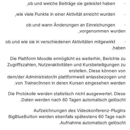
· ob und wann Änderung
· ob und wie sie in verschiedenen Ak
Die Plattform Moodle ermöglicht 
Zugriffszahlen, Nutzeraktivitäten
ers
dem/der
Administrator/in
plattfor
von
Trainer/innen
in deren Ku
Die Protokolle werden statistisch
Daten werden nach 60 Tage
Aufzeichnungen des
BigBlueButton werden ebenfalls 
Aufnahm