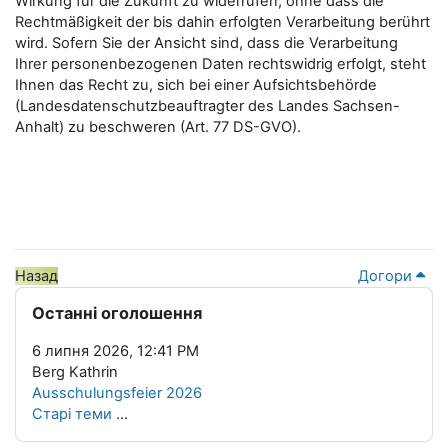
Wirkung für die Zukunft zu widerrufen, ohne dass die
Rechtmäßigkeit der bis dahin erfolgten Verarbeitung berührt
wird. Sofern Sie der Ansicht sind, dass die Verarbeitung
Ihrer personenbezogenen Daten rechtswidrig erfolgt, steht
Ihnen das Recht zu, sich bei einer Aufsichtsbehörde
(Landesdatenschutzbeauftragter des Landes Sachsen-
Anhalt) zu beschweren (Art. 77 DS-GVO).
Назад
Догори
Блоки
Пропустити Останні оголошення
Останні оголошення
6 липня 2026, 12:41 PM
Berg Kathrin
Ausschulungsfeier 2026
Старі теми
...