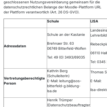
geschlossenen Nutzungsvereinbarung gemeinsam für die
datenschutzrechtlichen Belange der Moodle-Plattform URL
der Plattform verantwortlich (Art. 26 DS-GVO).
Schule
LISA
Landesinst
Schule an der Kastanie
Lehrerbil
Brehnaer Str. 63
Riebeckpl
Adressdaten
06749 Bitterfeld-Wolfen
06110 Hall
Tel: 49 (0) 3493/69035
Tel: 0345
Kathrin Berg
Thomas S
(Schulleiterin)
Vertretungsberechtigte
E-Mail: leitung@sos-
E-Mail:
Person
bitterfeld-g.bildung-
lisa-dire
lsa.de
Henrik Trümper
(Datenschutzbeauftragter