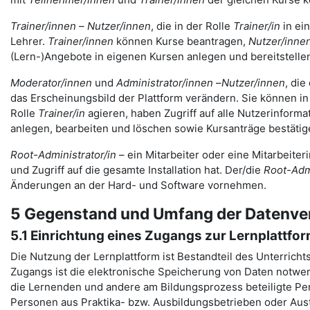
Trainer/innen
–
Nutzer/innen
, die in der Rolle
Trainer/in
in ei
Lehrer.
Trainer/innen
können Kurse beantragen,
Nutzer/inne
(Lern-)Angebote in eigenen Kursen anlegen und bereitstelle
Moderator/innen
und
Administrator/innen
–
Nutzer/innen
, die
das Erscheinungsbild der Plattform verändern. Sie können in 
Rolle
Trainer/in
agieren, haben Zugriff auf alle Nutzerinfor
anlegen, bearbeiten und löschen sowie Kursanträge bestäti
Root-Administrator/in
– ein Mitarbeiter oder eine Mitarbeiter
und Zugriff auf die gesamte Installation hat. Der/die
Root-Admi
Änderungen an der Hard- und Software vornehmen.
5 Gegenstand und Umfang der Datenve
5.1 Einrichtung eines Zugangs zur Lernplattfo
Die Nutzung der Lernplattform ist Bestandteil des Unterricht
Zugangs ist die elektronische Speicherung von Daten notwen
die Lernenden und andere am Bildungsprozess beteiligte Pers
Personen aus Praktika- bzw. Ausbildungsbetrieben oder Aus