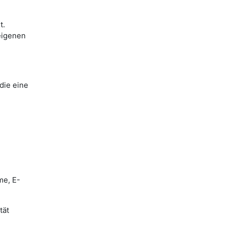
t.
eigenen
die eine
me, E-
tät