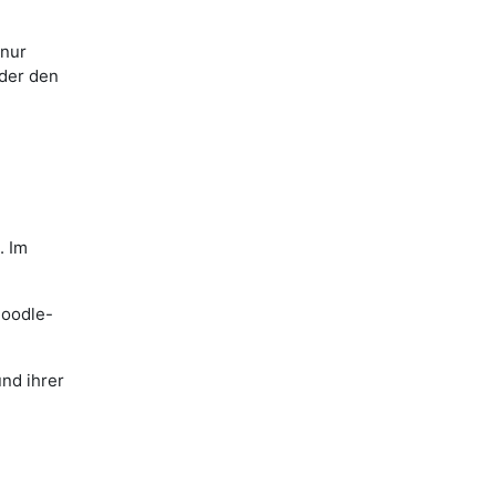
 nur
der den
. Im
Moodle-
und ihrer