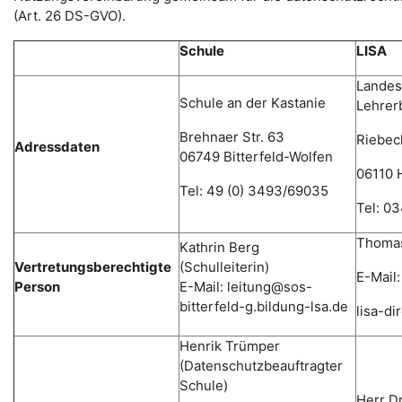
(Art. 26 DS-GVO).
Schule
LISA
Landesi
Schule an der Kastanie
Lehrer
Brehnaer Str. 63
Riebec
Adressdaten
06749 Bitterfeld-Wolfen
06110 H
Tel: 49 (0) 3493/69035
Tel: 0
Thomas
Kathrin Berg
Vertretungsberechtigte
(Schulleiterin)
E-Mail:
Person
E-Mail: leitung@sos-
bitterfeld-g.bildung-lsa.de
lisa-d
Henrik Trümper
(Datenschutzbeauftragter
Schule)
Herr D