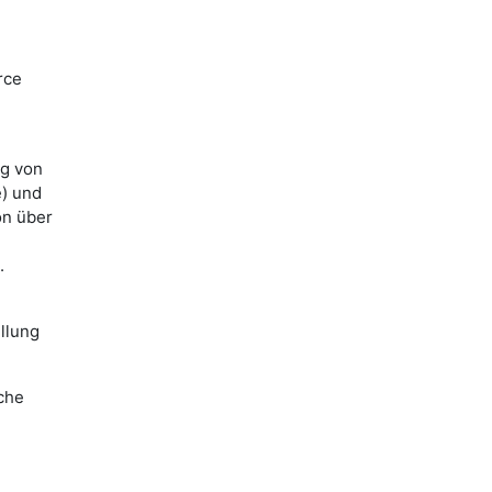
rce
ng von
e) und
on über
.
llung
lche