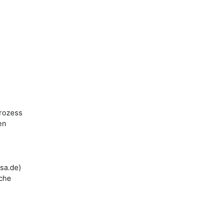
prozess
en
sa.de)
iche