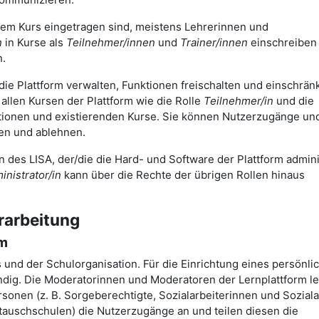
nem Kurs eingetragen sind, meistens Lehrerinnen und
n
in Kurse als
Teilnehmer/innen
und
Trainer/innen
einschreiben
n.
 die Plattform verwalten, Funktionen freischalten und einschrä
allen Kursen der Plattform wie die Rolle
Teilnehmer/in
und die
mationen und existierenden Kurse. Sie können Nutzerzugänge un
gen und ablehnen.
in des LISA, der/die die Hard- und Software der Plattform admini
nistrator/in
kann über die Rechte der übrigen Rollen hinaus
rarbeitung
rm
s und der Schulorganisation. Für die Einrichtung eines persönli
dig. Die Moderatorinnen und Moderatoren der Lernplattform le
onen (z. B. Sorgeberechtigte, Sozialarbeiterinnen und Soziala
tauschschulen) die Nutzerzugänge an und teilen diesen die