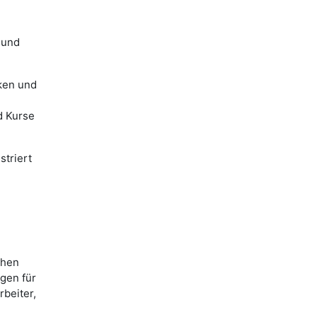
 und
nken und
d Kurse
striert
chen
gen für
rbeiter,