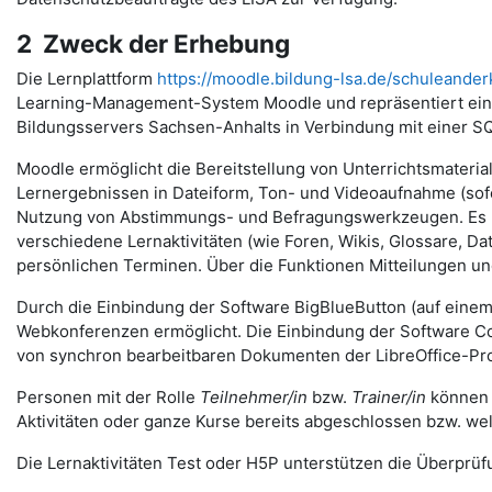
2 Zweck der Erhebung
Die Lernplattform
https://moodle.bildung-lsa.de/schuleander
Learning-Management-System Moodle und repräsentiert eine
Bildungsservers Sachsen-Anhalts in Verbindung mit einer S
Moodle ermöglicht die Bereitstellung von Unterrichtsmateria
Lernergebnissen in Dateiform, Ton- und Videoaufnahme (sofer
Nutzung von Abstimmungs- und Befragungswerkzeugen. Es u
verschiedene Lernaktivitäten (wie Foren, Wikis, Glossare, 
persönlichen Terminen. Über die Funktionen Mitteilungen 
Durch die Einbindung der Software BigBlueButton (auf eine
Webkonferenzen ermöglicht. Die Einbindung der Software Coll
von synchron bearbeitbaren Dokumenten der LibreOffice-Pro
Personen mit der Rolle
Teilnehmer/in
bzw.
Trainer/in
können v
Aktivitäten oder ganze Kurse bereits abgeschlossen bzw. we
Die Lernaktivitäten Test oder H5P unterstützen die Überprüfu