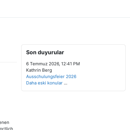
Bloklar
Son duyurular 'yı atla
Son duyurular
6 Temmuz 2026, 12:41 PM
Kathrin Berg
Ausschulungsfeier 2026
Daha eski konular
...
senen
rtlich