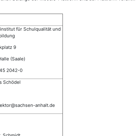
nstitut für Schulqualität und
bildung
kplatz 9
alle (Saale)
345 2042-0
 Schödel
irektor@sachsen-anhalt.de
r. Schmidt