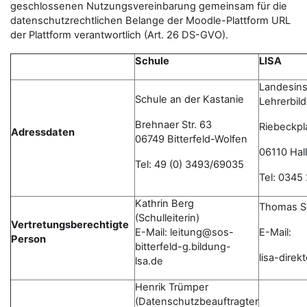
geschlossenen Nutzungsvereinbarung gemeinsam für die
datenschutzrechtlichen Belange der Moodle-Plattform URL
der Plattform verantwortlich (Art. 26 DS-GVO).
Schule
LISA
Landesinst
Schule an der Kastanie
Lehrerbil
Brehnaer Str. 63
Riebeckpl
Adressdaten
06749 Bitterfeld-Wolfen
06110 Hall
Tel: 49 (0) 3493/69035
Tel: 0345
Kathrin Berg
Thomas S
(Schulleiterin)
Vertretungsberechtigte
E-Mail: leitung@sos-
E-Mail:
Person
bitterfeld-g.bildung-
lisa-dire
lsa.de
Henrik Trümper
(Datenschutzbeauftragter