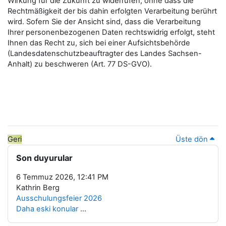
Wirkung für die Zukunft zu widerrufen, ohne dass die
Rechtmäßigkeit der bis dahin erfolgten Verarbeitung berührt
wird. Sofern Sie der Ansicht sind, dass die Verarbeitung
Ihrer personenbezogenen Daten rechtswidrig erfolgt, steht
Ihnen das Recht zu, sich bei einer Aufsichtsbehörde
(Landesdatenschutzbeauftragter des Landes Sachsen-
Anhalt) zu beschweren (Art. 77 DS-GVO).
Geri
Üste dön
Bloklar
Son duyurular 'yı atla
Son duyurular
6 Temmuz 2026, 12:41 PM
Kathrin Berg
Ausschulungsfeier 2026
Daha eski konular
...