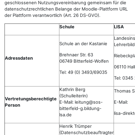
geschlossenen Nutzungsvereinbarung gemeinsam für die
datenschutzrechtlichen Belange der Moodle-Plattform URL
der Plattform verantwortlich (Art. 26 DS-GVO).
Schule
LISA
Landesinst
Schule an der Kastanie
Lehrerbil
Brehnaer Str. 63
Riebeckpl
Adressdaten
06749 Bitterfeld-Wolfen
06110 Hall
Tel: 49 (0) 3493/69035
Tel: 0345
Kathrin Berg
Thomas S
(Schulleiterin)
Vertretungsberechtigte
E-Mail: leitung@sos-
E-Mail:
Person
bitterfeld-g.bildung-
lisa-dire
lsa.de
Henrik Trümper
(Datenschutzbeauftragter